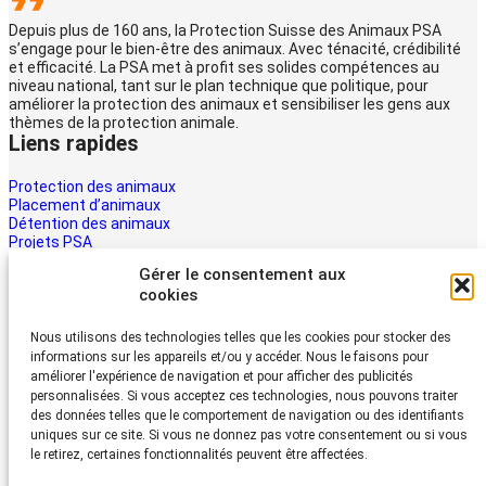
Depuis plus de 160 ans, la Protection Suisse des Animaux PSA
s’engage pour le bien-être des animaux. Avec ténacité, crédibilité
et efficacité. La PSA met à profit ses solides compétences au
niveau national, tant sur le plan technique que politique, pour
améliorer la protection des animaux et sensibiliser les gens aux
thèmes de la protection animale.
Liens rapides
Protection des animaux
Placement d’animaux
Détention des animaux
Projets PSA
La PSA
Gérer le consentement aux
Multimédia PSA
cookies
Contact
Aider maintenant
Nous utilisons des technologies telles que les cookies pour stocker des
informations sur les appareils et/ou y accéder. Nous le faisons pour
Les animaux ont besoin d’aide – la vôtre aussi. Soutenez le travail
améliorer l'expérience de navigation et pour afficher des publicités
du Protection Suisse des Animaux PSA
personnalisées. Si vous acceptez ces technologies, nous pouvons traiter
Faire un don
des données telles que le comportement de navigation ou des identifiants
Protection Suisse des Animaux PSA
uniques sur ce site. Si vous ne donnez pas votre consentement ou si vous
le retirez, certaines fonctionnalités peuvent être affectées.
Dornacherstrasse 101