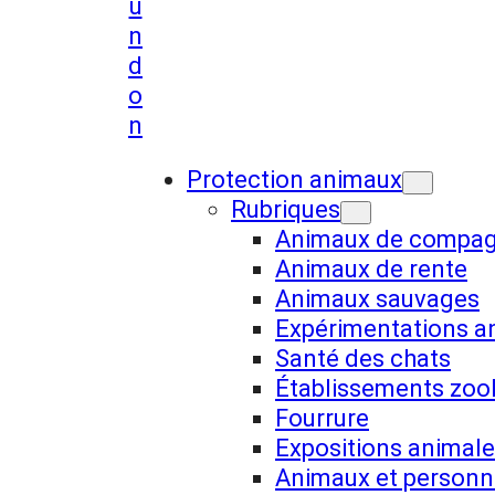
u
n
d
o
n
Protection animaux
Rubriques
Animaux de compag
Animaux de rente
Animaux sauvages
Expérimentations a
Santé des chats
Établissements zool
Fourrure
Expositions animales
Animaux et personn