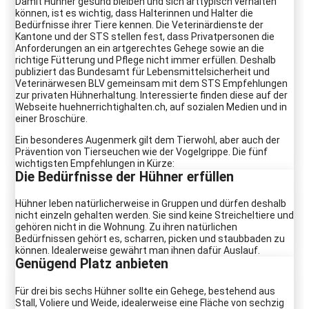
Damit Hühner gesund bleiben und sich arttypisch verhalten
können, ist es wichtig, dass Halterinnen und Halter die
Bedürfnisse ihrer Tiere kennen. Die Veterinärdienste der
Kantone und der STS stellen fest, dass Privatpersonen die
Anforderungen an ein artgerechtes Gehege sowie an die
richtige Fütterung und Pflege nicht immer erfüllen. Deshalb
publiziert das Bundesamt für Lebensmittelsicherheit und
Veterinärwesen BLV gemeinsam mit dem STS Empfehlungen
zur privaten Hühnerhaltung. Interessierte finden diese auf der
Webseite huehnerrichtighalten.ch, auf sozialen Medien und in
einer Broschüre.
Ein besonderes Augenmerk gilt dem Tierwohl, aber auch der
Prävention von Tierseuchen wie der Vogelgrippe. Die fünf
wichtigsten Empfehlungen in Kürze:
Die Bedürfnisse der Hühner erfüllen
Hühner leben natürlicherweise in Gruppen und dürfen deshalb
nicht einzeln gehalten werden. Sie sind keine Streicheltiere und
gehören nicht in die Wohnung. Zu ihren natürlichen
Bedürfnissen gehört es, scharren, picken und staubbaden zu
können. Idealerweise gewährt man ihnen dafür Auslauf.
Genügend Platz anbieten
Für drei bis sechs Hühner sollte ein Gehege, bestehend aus
Stall, Voliere und Weide, idealerweise eine Fläche von sechzig