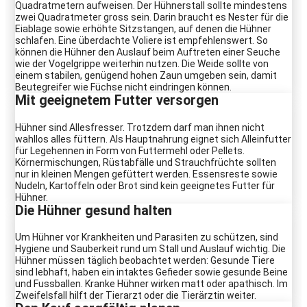
Quadratmetern aufweisen. Der Hühnerstall sollte mindestens
zwei Quadratmeter gross sein. Darin braucht es Nester für die
Eiablage sowie erhöhte Sitzstangen, auf denen die Hühner
schlafen. Eine überdachte Voliere ist empfehlenswert. So
können die Hühner den Auslauf beim Auftreten einer Seuche
wie der Vogelgrippe weiterhin nutzen. Die Weide sollte von
einem stabilen, genügend hohen Zaun umgeben sein, damit
Beutegreifer wie Füchse nicht eindringen können.
Mit geeignetem Futter versorgen
Hühner sind Allesfresser. Trotzdem darf man ihnen nicht
wahllos alles füttern. Als Hauptnahrung eignet sich Alleinfutter
für Legehennen in Form von Futtermehl oder Pellets.
Körnermischungen, Rüstabfälle und Strauchfrüchte sollten
nur in kleinen Mengen gefüttert werden. Essensreste sowie
Nudeln, Kartoffeln oder Brot sind kein geeignetes Futter für
Hühner.
Die Hühner gesund halten
Um Hühner vor Krankheiten und Parasiten zu schützen, sind
Hygiene und Sauberkeit rund um Stall und Auslauf wichtig. Die
Hühner müssen täglich beobachtet werden: Gesunde Tiere
sind lebhaft, haben ein intaktes Gefieder sowie gesunde Beine
und Fussballen. Kranke Hühner wirken matt oder apathisch. Im
Zweifelsfall hilft der Tierarzt oder die Tierärztin weiter.