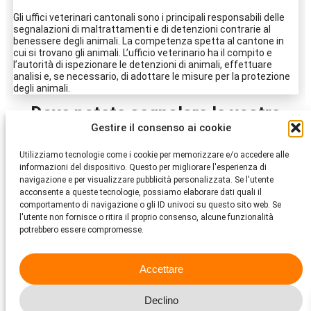
animali.
Gli uffici veterinari cantonali sono i principali responsabili delle
segnalazioni di maltrattamenti e di detenzioni contrarie al
benessere degli animali. La competenza spetta al cantone in
cui si trovano gli animali. L’ufficio veterinario ha il compito e
l’autorità di ispezionare le detenzioni di animali, effettuare
analisi e, se necessario, di adottare le misure per la protezione
degli animali.
Dove potete segnalare le vostre
Gestire il consenso ai cookie
osservazioni?
Utilizziamo tecnologie come i cookie per memorizzare e/o accedere alle
informazioni del dispositivo. Questo per migliorare l'esperienza di
Ufficio veterinario cantonale
navigazione e per visualizzare pubblicità personalizzata. Se l'utente
acconsente a queste tecnologie, possiamo elaborare dati quali il
comportamento di navigazione o gli ID univoci su questo sito web. Se
Polizia
l'utente non fornisce o ritira il proprio consenso, alcune funzionalità
potrebbero essere compromesse.
Ufficio specialistico Controllo sulla
Accettare
protezione degli animali della
Protezione Svizzera degli Animali PSA
Declino