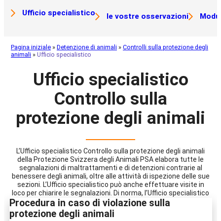
Ufficio specialistico
le vostre osservazioni
Modul
Pagina iniziale
»
Detenzione di animali
»
Controlli sulla protezione degli
animali
»
Ufficio specialistico
Ufficio specialistico
Controllo sulla
protezione degli animali
L’Ufficio specialistico Controllo sulla protezione degli animali
della Protezione Svizzera degli Animali PSA elabora tutte le
segnalazioni di maltrattamenti e di detenzioni contrarie al
benessere degli animali, oltre alle attività di ispezione delle sue
sezioni. L’Ufficio specialistico può anche effettuare visite in
loco per chiarire le segnalazioni. Di norma, l’Ufficio specialistico
Procedura in caso di violazione sulla
informa i detentori di animali sui requisiti minimi previsti
dall’Ordinanza sulla protezione degli animali applicabile e
protezione degli animali
mostra loro i miglioramenti praticabili a vantaggio degli