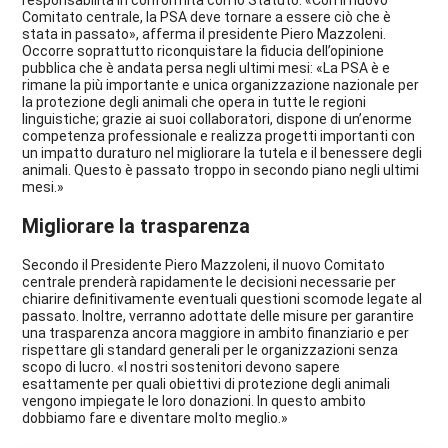
responsabilità in conformità con lo Statuto. «Con il nuovo
Comitato centrale, la PSA deve tornare a essere ciò che è
stata in passato», afferma il presidente Piero Mazzoleni.
Occorre soprattutto riconquistare la fiducia dell’opinione
pubblica che è andata persa negli ultimi mesi: «La PSA è e
rimane la più importante e unica organizzazione nazionale per
la protezione degli animali che opera in tutte le regioni
linguistiche; grazie ai suoi collaboratori, dispone di un’enorme
competenza professionale e realizza progetti importanti con
un impatto duraturo nel migliorare la tutela e il benessere degli
animali. Questo è passato troppo in secondo piano negli ultimi
mesi.»
Migliorare la trasparenza
Secondo il Presidente Piero Mazzoleni, il nuovo Comitato
centrale prenderà rapidamente le decisioni necessarie per
chiarire definitivamente eventuali questioni scomode legate al
passato. Inoltre, verranno adottate delle misure per garantire
una trasparenza ancora maggiore in ambito finanziario e per
rispettare gli standard generali per le organizzazioni senza
scopo di lucro. «I nostri sostenitori devono sapere
esattamente per quali obiettivi di protezione degli animali
vengono impiegate le loro donazioni. In questo ambito
dobbiamo fare e diventare molto meglio.»