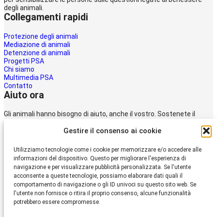
degli animali.
Collegamenti rapidi
Protezione degli animali
Mediazione di animali
Detenzione di animali
Progetti PSA
Chi siamo
Multimedia PSA
Contatto
Aiuto ora
Gli animali hanno bisogno di aiuto, anche il vostro. Sostenete il
lavoro della
Gestire il consenso ai cookie
Protezione svizzera degli animali PSA.
Donare
Utilizziamo tecnologie come i cookie per memorizzare e/o accedere alle
Protezione Svizzera
informazioni del dispositivo. Questo per migliorare l'esperienza di
degli Animali PSA
navigazione e per visualizzare pubblicità personalizzata. Se l'utente
acconsente a queste tecnologie, possiamo elaborare dati quali il
comportamento di navigazione o gli ID univoci su questo sito web. Se
Dornacherstrasse 101
l'utente non fornisce o ritira il proprio consenso, alcune funzionalità
CH-4053 Basilea
potrebbero essere compromesse.
Telefono 058 510 64 00