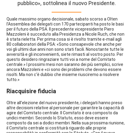
pubblico», sottolinea il nuovo Presidente.
Quale massimo organo decisionale, sabato scorso a Olten
l’Assemblea dei delegati con 170 partecipanti ha posto le basi
per il futuro della PSA. Il precedente vicepresidente Piero
Mazzoleni è succeduto alla Presidenza a Nicole Ruch, che non
è stata rieletta. Per prima cosa si è rivolto tramite e-mail agli
80 collaboratori della PSA: «Sono consapevole che anche per
voi gli ultimi due anni non sono stati facili. Nonostante tutte le
avversità e gli inconvenienti, siete rimasti al vostro posto. Per
questo desidero ringraziare tutti voi a nome del Comitato
centrale.» I prossimi mesi non saranno dei più semplici, scrive
ancora Mazzoleni e «ci sono dei problemi che devono essere
risolti. Ma non c’è dubbio che insieme riusciremo a risolvere
tutto.»
Riacquisire fiducia
Oltre all’elezione del nuovo presidente, i delegati hanno preso
altre decisioni relative al personale per garantire la capacità di
agire del Comitato centrale. Il Comitato è ora composto da
undici membri. Secondo lo Statuto, esso deve essere
composto da sei a dodici membri. Nella sua prossima riunione,
il Comitato centrale si costituirà riguardo alle proprie