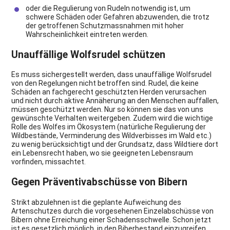
oder die Regulierung von Rudeln notwendig ist, um
schwere Schäden oder Gefahren abzuwenden, die trotz
der getroffenen Schutzmassnahmen mit hoher
Wahrscheinlichkeit eintreten werden.
Unauffällige Wolfsrudel schützen
Es muss sichergestellt werden, dass unauffällige Wolfsrudel
von den Regelungen nicht betroffen sind. Rudel, die keine
Schäden an fachgerecht geschützten Herden verursachen
und nicht durch aktive Annäherung an den Menschen auffallen,
müssen geschützt werden. Nur so können sie das von uns
gewünschte Verhalten weitergeben. Zudem wird die wichtige
Rolle des Wolfes im Ökosystem (natürliche Regulierung der
Wildbestände, Verminderung des Wildverbisses im Wald etc.)
zu wenig berücksichtigt und der Grundsatz, dass Wildtiere dort
ein Lebensrecht haben, wo sie geeigneten Lebensraum
vorfinden, missachtet.
Gegen Präventivabschüsse von Bibern
Strikt abzulehnen ist die geplante Aufweichung des
Artenschutzes durch die vorgesehenen Einzelabschüsse von
Bibern ohne Erreichung einer Schadensschwelle. Schon jetzt
ist es gesetzlich möglich, in den Biberbestand einzugreifen.