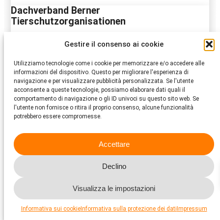
Dachverband Berner
Tierschutzorganisationen
Sekretariat
Gestire il consenso ai cookie
3003 Bern
Bern
Utilizziamo tecnologie come i cookie per memorizzare e/o accedere alle
informazioni del dispositivo. Questo per migliorare l'esperienza di
navigazione e per visualizzare pubblicità personalizzata. Se l'utente
Al sito web
acconsente a queste tecnologie, possiamo elaborare dati quali il
comportamento di navigazione o gli ID univoci su questo sito web. Se
Fondation Neuchâteloise d’Accueil pour
l'utente non fornisce o ritira il proprio consenso, alcune funzionalità
potrebbero essere compromesse.
Animaux F.N.A.A.
Refuge de Cottendart
Accettare
Route de Cottendart 7
2013 Colombier
Neuenburg
Declino
Telefono 032 841 38 31
Visualizza le impostazioni
Informativa sui cookie
Informativa sulla protezione dei dati
Impressum
Al sito web