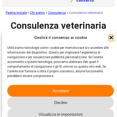
contatto
Pagina iniziale
»
Chi siamo
»
Consulenza
»
Consulenza veterinaria
Consulenza veterinaria
Gestire il consenso ai cookie
Il servizio di consulenza veterinaria si occupa di richieste
interne ed esterne relative alla salute degli animali e alla
Utilizziamo tecnologie come i cookie per memorizzare e/o accedere alle
medicina veterinaria, nonché al benessere degli animali in
informazioni del dispositivo. Questo per migliorare l'esperienza di
generale. L’ufficio specialistico consiglia in modo specifico
navigazione e per visualizzare pubblicità personalizzata. Se l'utente
riguardo ai fattori e alle cause scatenanti stress e
acconsente a queste tecnologie, possiamo elaborare dati quali il
sovraccarichi per gli animali e sulle misure che possono essere
comportamento di navigazione o gli ID univoci su questo sito web. Se
prese per evitarli, prevenirli ed eliminarli.
l'utente non fornisce o ritira il proprio consenso, alcune funzionalità
potrebbero essere compromesse.
Accettare
Declino
Visualizza le impostazioni