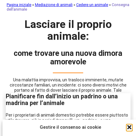
Pagina iniziale
»
Mediazione di animali
»
Cedere un animale
»
Consegna
dell’animale
Lasciare il proprio
animale:
come trovare una nuova dimora
amorevole
Una malattia improvvisa, un trasloco imminente, mutate
circostanze familiari, un incidente: ci sono diversi motivi che
portano al fatto di dover lasciare il proprio animale. Tale
Pianificare fin dall’inizio un padrino o una
separazione, spesso inevitabile, mette a dura prova non solo
voi, ma anche l’animale. È quindi importante essere in grado di
madrina per l’animale
dare al vostro animale da compagnia una buona nuova dimora
adeguata.
Per i proprietari di animali domestici potrebbe essere piuttosto
utile trovare, già in periodi tranquilli, un «padrino» o una
«madrina»: l’idea di base è cercare una persona adatta che
Gestire il consenso ai cookie
sviluppi una relazione con l’animale domestico e che si prenda
cura di lui in caso di necessità. Avere un padrino o una madrina