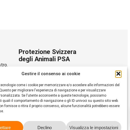
Protezione Svizzera
degli Animali PSA
stro.
Dornacherstrasse 101
Gestire il consenso ai cookie
CH-4053 Basilea
tecnologie come i cookie per memorizzare e/o accedere alle informazioni del
Telefono 058 510 64 00
 Questo per migliorare l'esperienza di navigazione e per visualizzare
psa@protezione-animali.com
ersonalizzata. Se l'utente acconsente a queste tecnologie, possiamo
ti quali il comportamento di navigazione o gli ID univoci su questo sito web.
on fornisce o ritira il proprio consenso, alcune funzionalità potrebbero essere
Facebook
Instagram
YouTube
e.
ettare
Declino
Visualizza le impostazioni