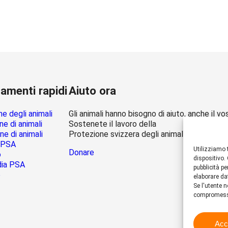
amenti rapidi
Aiuto ora
e degli animali
Gli animali hanno bisogno di aiuto, anche il vo
e di animali
Sostenete il lavoro della
e di animali
Protezione svizzera degli animali PSA.
 PSA
Utilizziamo 
Donare
o
dispositivo.
dia PSA
pubblicità p
o
elaborare da
Se l'utente n
compromess
Acc