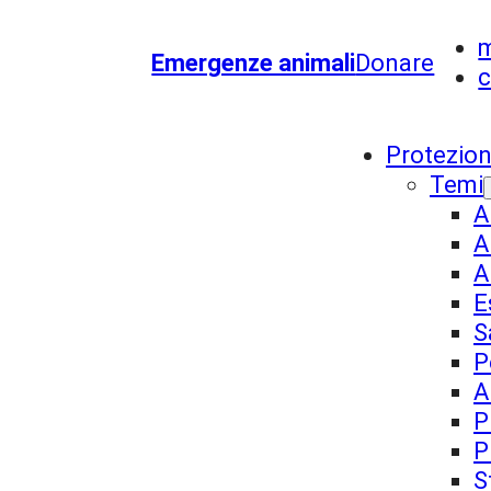
Emergenze animali
Donare
c
Protezion
Temi
A
A
A
E
S
P
A
P
P
S