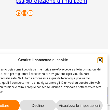
psa@protezione-animali.com
Facebook
Instagram
YouTube
no di aiuto,
Gestire il consenso ai cookie
ete il lavoro della
tecnologie come i cookie per memorizzare e/o accedere alle informazioni del
gli animali STS.
 Questo per migliorare l'esperienza di navigazione e per visualizzare
ersonalizzata. Se l'utente acconsente a queste tecnologie, possiamo
ti quali il comportamento di navigazione o gli ID univoci su questo sito web.
on fornisce o ritira il proprio consenso, alcune funzionalità potrebbero essere
e.
formativa sulla privacy
Informativa sui cookie
ettare
Declino
Visualizza le impostazioni