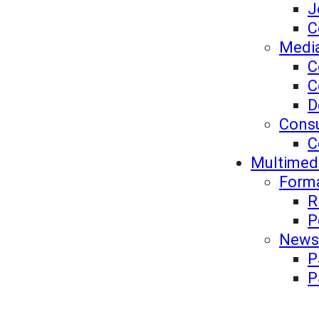
J
C
Medi
C
C
D
Cons
C
Multimed
Forma
R
P
News
P
P