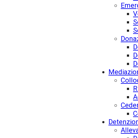
Emerg
V
S
S
Donaz
D
D
D
Mediazio
Collo
R
A
Ceder
C
Detenzion
Allev