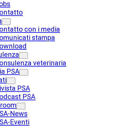
obs
ontatto
a
ontatto con i media
omunicati stampa
ownload
ulenza
onsulenza veterinaria
ia PSA
ti
ivista PSA
odcast PSA
room
SA-News
SA-Eventi