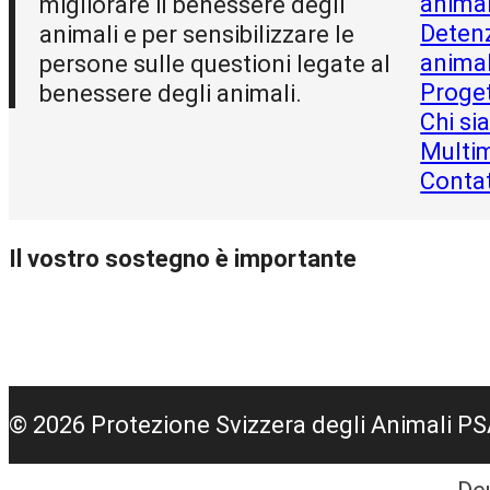
animal
migliorare il benessere degli
Detenz
animali e per sensibilizzare le
animal
persone sulle questioni legate al
Proget
benessere degli animali.
Chi s
Multi
Conta
Il vostro sostegno è importante
© 2026 Protezione Svizzera degli Animali P