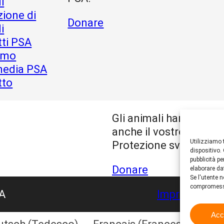
i
ione di
Donare
i
ti PSA
iamo
media PSA
tto
Gli animali hanno bisog
anche il vostro. Sosten
Utilizziamo 
Protezione svizzera de
dispositivo.
pubblicità p
Donare
elaborare da
Se l'utente n
compromess
SA
Impressum
In
Acc