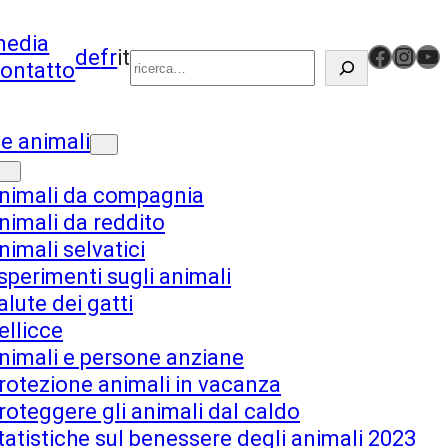
Suchen
media
https://www.facebook.com/schwei
Inst
Yo
de
fr
it
ontatto
e animali
nimali da compagnia
nimali da reddito
nimali selvatici
sperimenti sugli animali
alute dei gatti
ellicce
nimali e persone anziane
rotezione animali in vacanza
roteggere gli animali dal caldo
tatistiche sul benessere degli animali 2023