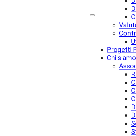
D
D
C
Valut
Contr
U
Progetti 
Chi siamo
Assoc
R
C
C
C
D
D
S
S