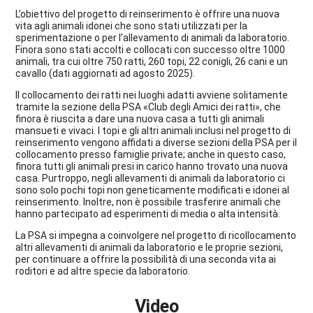
L’obiettivo del progetto di reinserimento è offrire una nuova
vita agli animali idonei che sono stati utilizzati per la
sperimentazione o per l’allevamento di animali da laboratorio.
Finora sono stati accolti e collocati con successo oltre 1000
animali, tra cui oltre 750 ratti, 260 topi, 22 conigli, 26 cani e un
cavallo (dati aggiornati ad agosto 2025).
Il collocamento dei ratti nei luoghi adatti avviene solitamente
tramite la sezione della PSA «Club degli Amici dei ratti», che
finora è riuscita a dare una nuova casa a tutti gli animali
mansueti e vivaci. I topi e gli altri animali inclusi nel progetto di
reinserimento vengono affidati a diverse sezioni della PSA per il
collocamento presso famiglie private; anche in questo caso,
finora tutti gli animali presi in carico hanno trovato una nuova
casa. Purtroppo, negli allevamenti di animali da laboratorio ci
sono solo pochi topi non geneticamente modificati e idonei al
reinserimento. Inoltre, non è possibile trasferire animali che
hanno partecipato ad esperimenti di media o alta intensità.
La PSA si impegna a coinvolgere nel progetto di ricollocamento
altri allevamenti di animali da laboratorio e le proprie sezioni,
per continuare a offrire la possibilità di una seconda vita ai
roditori e ad altre specie da laboratorio.
Video