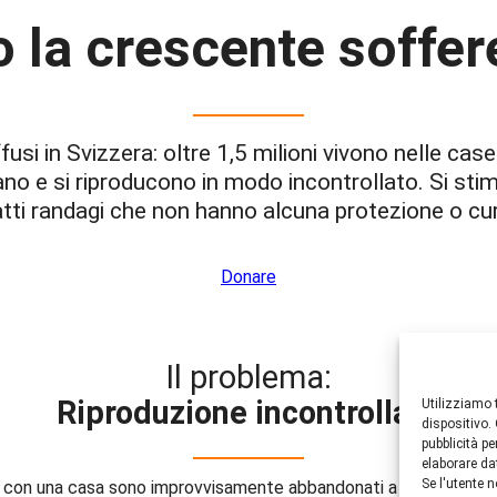
la crescente soffere
ffusi in Svizzera: oltre 1,5 milioni vivono nelle ca
no e si riproducono in modo incontrollato. Si sti
tti randagi che non hanno alcuna protezione o cu
Donare
Il problema:
Riproduzione incontrollata
Utilizziamo 
dispositivo.
pubblicità p
elaborare da
Se l'utente n
con una casa sono improvvisamente abbandonati a se stessi. Senz