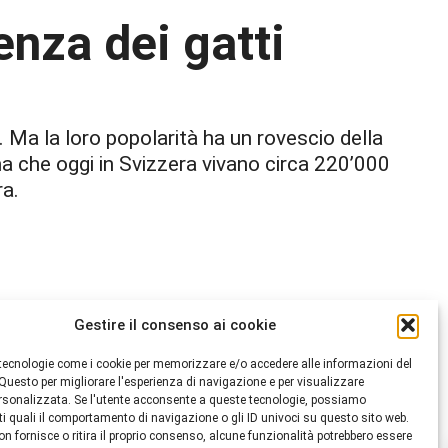
nza dei gatti
se. Ma la loro popolarità ha un rovescio della
ma che oggi in Svizzera vivano circa 220’000
ra.
Gestire il consenso ai cookie
tecnologie come i cookie per memorizzare e/o accedere alle informazioni del
 Questo per migliorare l'esperienza di navigazione e per visualizzare
ersonalizzata. Se l'utente acconsente a queste tecnologie, possiamo
ti quali il comportamento di navigazione o gli ID univoci su questo sito web.
on fornisce o ritira il proprio consenso, alcune funzionalità potrebbero essere
a sterilizzazione, si moltiplicano in modo incontrollato