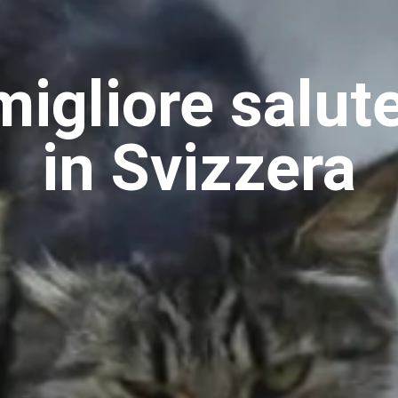
igliore salute
in Svizzera