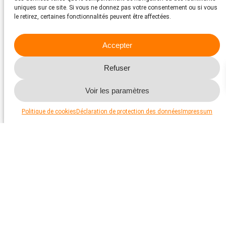
uniques sur ce site. Si vous ne donnez pas votre consentement ou si vous
le retirez, certaines fonctionnalités peuvent être affectées.
Accepter
Refuser
Voir les paramètres
Politique de cookies
Déclaration de protection des données
Impressum
Détention d’animaux de rente
Comment élever correctement le bœuf, le porc et la
volaille ? Quelles sont les exigences spécifiques de
chaque espèce animale ? Vous en saurez plus ici.
En savoir plus