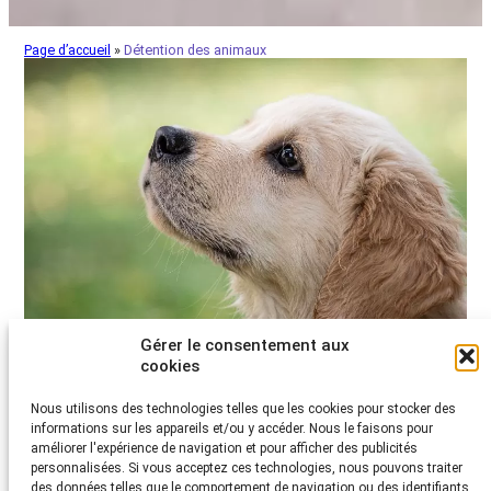
Page d’accueil
»
Détention des animaux
Gérer le consentement aux
cookies
Détention d’animaux de compagnie
Nous utilisons des technologies telles que les cookies pour stocker des
Un animal peut être un colocataire idéal. Mais pour que
informations sur les appareils et/ou y accéder. Nous le faisons pour
l’ami animal se sente bien dans son nouveau foyer, il
améliorer l'expérience de navigation et pour afficher des publicités
faut bien connaître ses exigences et ses besoins.
personnalisées. Si vous acceptez ces technologies, nous pouvons traiter
En savoir plus
des données telles que le comportement de navigation ou des identifiants