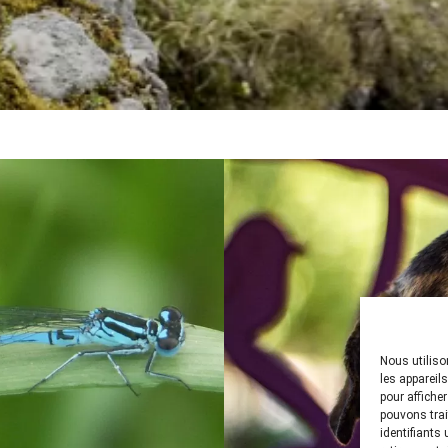
Nous utiliso
les appareil
pour affiche
pouvons trai
identifiants