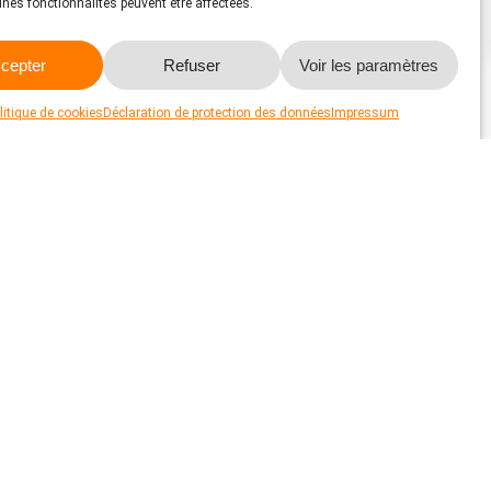
aines fonctionnalités peuvent être affectées.
cepter
Refuser
Voir les paramètres
litique de cookies
Déclaration de protection des données
Impressum
des animaux à placer dans notre propre émission
.