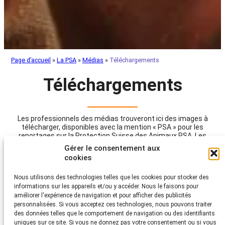
Page d’accueil
»
La PSA
»
Médias
»
Téléchargements
Téléchargements
Les professionnels des médias trouveront ici des images à
télécharger, disponibles avec la mention « PSA » pour les
reportages sur la Protection Suisse des Animaux PSA. Les
droits d’auteur appartiennent à la PSA. Toute autre utilisation
Gérer le consentement aux
est interdite.
cookies
Alle
STS-Vorstand
Geschäftsleitung
Nous utilisons des technologies telles que les cookies pour stocker des
Wildtiere
Rehkitzrettung
informations sur les appareils et/ou y accéder. Nous le faisons pour
améliorer l'expérience de navigation et pour afficher des publicités
Amphibienwanderung
personnalisées. Si vous acceptez ces technologies, nous pouvons traiter
des données telles que le comportement de navigation ou des identifiants
uniques sur ce site. Si vous ne donnez pas votre consentement ou si vous