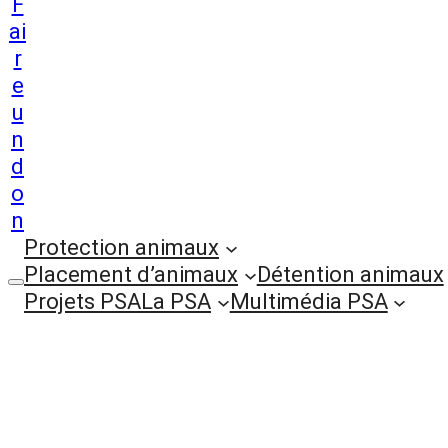
F
ai
r
e
u
n
d
o
n
Protection animaux
Placement d’animaux
Détention animaux
Projets PSA
La PSA
Multimédia PSA