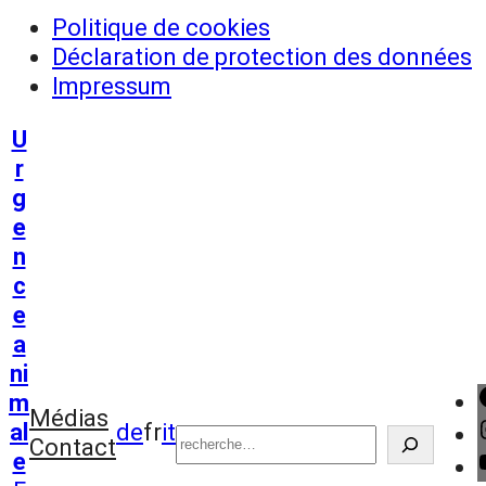
Politique de cookies
Déclaration de protection des données
Impressum
U
r
g
e
n
c
e
a
ni
m
Suchen
Médias
al
de
fr
it
Contact
e