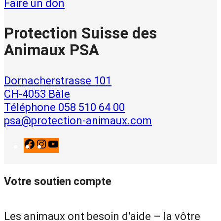
Faire un don
Protection Suisse des
Animaux PSA
Dornacherstrasse 101
CH-4053 Bâle
Téléphone 058 510 64 00
psa@protection-animaux.com
F
I
Y
a
n
o
c
s
u
Votre soutien compte
e
t
T
b
a
u
o
g
b
Les animaux ont besoin d’aide – la vôtre