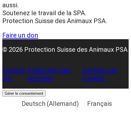
o
r
e
aussi.
k
a
Soutenez le travail de la SPA.
m
Protection Suisse des Animaux PSA.
Faire un don
© 2026 Protection Suisse des Animaux PSA
Impress
Protection des
Politique de
um
données
cookies
Gérer le consentement
Deutsch
(
Allemand
)
Français