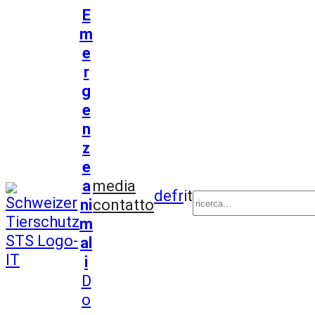
Vai
E
al
m
contenuto
e
r
g
e
n
z
e
Suchen
a
media
de
fr
it
ni
contatto
m
al
i
D
o