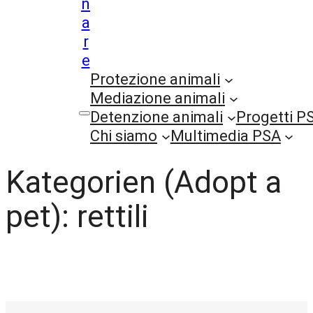
n
a
r
e
Protezione animali
Mediazione animali
Detenzione animali
Progetti P
Chi siamo
Multimedia PSA
Kategorien (Adopt a
pet):
rettili