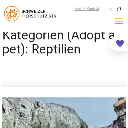
Suchen
Medien
Kontakt
DE
Kategorien (Adopt a
Zum
Inhalt
springen
pet):
Reptilien