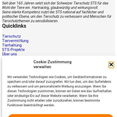
Seit über 160 Jahren setzt sich der Schweizer Tierschutz STS für das
Wohl der Tiere ein. Hartnäckig, glaubwürdig und wirkungsvoll.
Seine starke Kompetenz nutzt der STS national auf fachlicher und
politischer Ebene, um den Tierschutz zu verbessern und Menschen für
Tierschutzthemen zu sensibilisieren.
Quicklinks
Tierschutz
Tiervermittlung
Tierhaltung
STS-Projekte
Über uns
STS-Multimedia
Cookie-Zustimmung
Kontakt
verwalten
Jetzt helfen
Wir verwenden Technologien wie Cookies, um Geräteinformationen zu
Tiere brauchen Hilfe – auch Ihre.
speichern und/oder darauf zuzugreifen. Wir tun dies, um das Surferlebnis
Unterstützen Sie die Arbeit des
zu verbessern und um personalisierte Werbung anzuzeigen. Wenn Sie
Schweizer Tierschutz STS.
diesen Technologien zustimmen, können wir Daten wie das Surfverhalten
Jetzt spenden
oder eindeutige IDs auf dieser Website verarbeiten. Wenn Sie Ihre
Schweizer Tierschutz STS
Zustimmung nicht erteilen oder zurückziehen, können bestimmte
Funktionen beeinträchtigt werden.
Dornacherstrasse 101
CH-4053 Basel