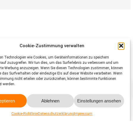
Cookie-Zustimmung verwalten
en Technologien wie Cookies, um Geräteinformationen zu speichern
auf zuzugreifen. Wir tun dies, um das Surferlebnis zu verbessern und um
utz STS.
erte Werbung anzuzeigen. Wenn Sie diesen Technologien zustimmen, können
e das Surfverhalten oder eindeutige IDs auf dieser Website verarbeiten. Wenn
timmung nicht erteilen oder zurückziehen, können bestimmte Funktionen
gt werden.
eptieren
Ablehnen
Einstellungen ansehen
hutz
Cookie-Richtlinie
Datenschutzerklärung
Impressum