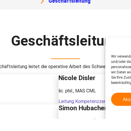
Geschäftsleitung
Geschäftsleitung
Wir verwend
und/oder dar
chäftsleitung leitet die operative Arbeit des Schweizer Tiersch
personalisi
wir Daten wi
Nicole Disler
Sie Ihre Zus
beeinträchti
lic. phil., MAS CML
Akz
Leitung Kompetenzzentrum Tiersc
Simon Hubacher
Leitung Public Affairs