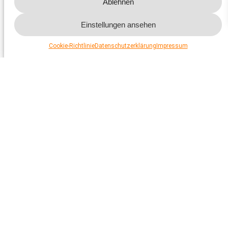
Ablehnen
Medienmitteilungen
Hier finden Sie aktuelle und frühere Medienmitteilungen
Einstellungen ansehen
des Schweizer Tierschutz STS.
Cookie-Richtlinie
Datenschutzerklärung
Impressum
Mehr dazu
Download
Mehr dazu