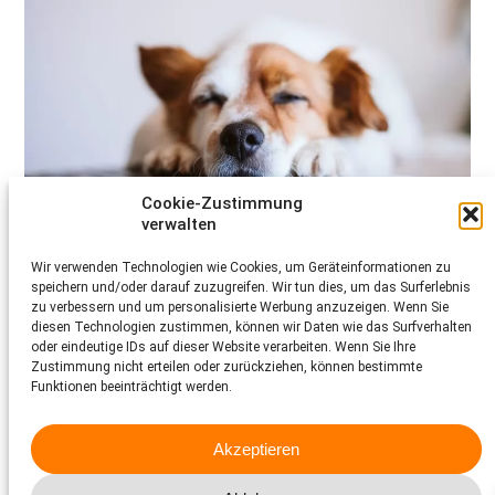
Cookie-Zustimmung
verwalten
Medienkontakt
Wir verwenden Technologien wie Cookies, um Geräteinformationen zu
speichern und/oder darauf zuzugreifen. Wir tun dies, um das Surferlebnis
zu verbessern und um personalisierte Werbung anzuzeigen. Wenn Sie
Die Medienstelle des Schweizer Tierschutz STS
diesen Technologien zustimmen, können wir Daten wie das Surfverhalten
unterstützt Medienschaffende bei ihren Recherchen,
oder eindeutige IDs auf dieser Website verarbeiten. Wenn Sie Ihre
ist für Fragen zu Tierschutz und Tierwohl da und
Zustimmung nicht erteilen oder zurückziehen, können bestimmte
koordiniert den Kontakt zwischen Journalistinnen und
Funktionen beeinträchtigt werden.
Journalisten sowie internen Auskunftspersonen.
Mehr dazu
Akzeptieren