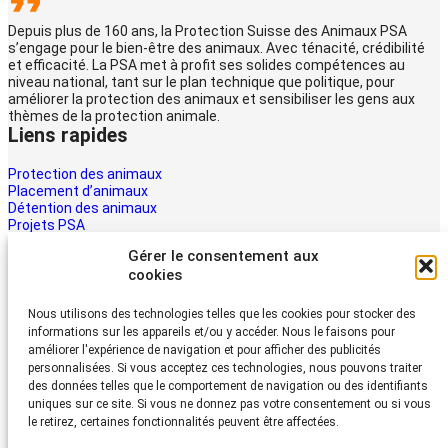
Depuis plus de 160 ans, la Protection Suisse des Animaux PSA
s’engage pour le bien-être des animaux. Avec ténacité, crédibilité
et efficacité. La PSA met à profit ses solides compétences au
niveau national, tant sur le plan technique que politique, pour
améliorer la protection des animaux et sensibiliser les gens aux
thèmes de la protection animale.
Liens rapides
Protection des animaux
Placement d’animaux
Détention des animaux
Projets PSA
La PSA
Gérer le consentement aux
Multimédia PSA
cookies
Contact
Aider maintenant
Nous utilisons des technologies telles que les cookies pour stocker des
informations sur les appareils et/ou y accéder. Nous le faisons pour
Les animaux ont besoin d’aide – la vôtre aussi. Soutenez le travail
améliorer l'expérience de navigation et pour afficher des publicités
du Protection Suisse des Animaux PSA
personnalisées. Si vous acceptez ces technologies, nous pouvons traiter
Faire un don
des données telles que le comportement de navigation ou des identifiants
Protection Suisse des Animaux PSA
uniques sur ce site. Si vous ne donnez pas votre consentement ou si vous
le retirez, certaines fonctionnalités peuvent être affectées.
Dornacherstrasse 101