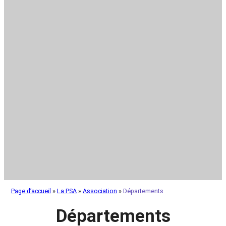
Page d’accueil
»
La PSA
»
Association
»
Départements
Départements