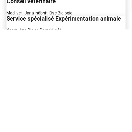
Conseil vétérinaire
Med. vet. Jana Inäbnit, Bsc Biologie
Service spécialisé Expérimentation animale
Naomi Ana Bigler, Dr méd. vét.
Politique
Philipp Ryf, responsable
Jeunesse et protection des animaux Krax
Doris Grünig, respnsable Krax
Beatrice Gaehwiler, Krax Romandie
Daphne Jelmini, Krax della Svizzera italiana
www.krax.ch
Fundraising
Marina Walti, responsable Fundraising
Stephanie Reinau, Public Fundraising Manager
Barbara Köhler, responsable de projet Collecte de fonds auprès
des fondations / Fundraising-Support
Communication