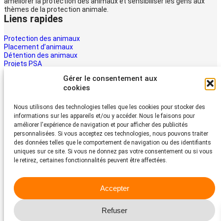
améliorer la protection des animaux et sensibiliser les gens aux
thèmes de la protection animale.
Liens rapides
Protection des animaux
Placement d’animaux
Détention des animaux
Projets PSA
La PSA
Gérer le consentement aux
Multimédia PSA
cookies
Contact
Aider maintenant
Nous utilisons des technologies telles que les cookies pour stocker des
informations sur les appareils et/ou y accéder. Nous le faisons pour
Les animaux ont besoin d’aide – la vôtre aussi. Soutenez le travail
améliorer l'expérience de navigation et pour afficher des publicités
du Protection Suisse des Animaux PSA
personnalisées. Si vous acceptez ces technologies, nous pouvons traiter
Faire un don
des données telles que le comportement de navigation ou des identifiants
Protection Suisse des Animaux PSA
uniques sur ce site. Si vous ne donnez pas votre consentement ou si vous
le retirez, certaines fonctionnalités peuvent être affectées.
Dornacherstrasse 101
CH-4053 Bâle
Accepter
Téléphone 058 510 64 00
psa@protection-animaux.com
Refuser