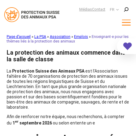
Suchen
Médias
Contact
FR
Aller
Page d’accueil
»
La PSA
»
Association
»
Emplois
»
Enseignant·e pour les
au
thèmes liés à la protection des animaux
contenu
La protection des animaux commence dans
la salle de classe
La
Protection Suisse des Animaux PSA
est l’Association
faîtière de 70 organisations de protection des animaux issues
de toutes les régions linguistiques de Suisse et du
Liechtenstein. En tant que plus grande organisation nationale
de protection des animaux, nous nous engageons avec
passion et sur des bases scientifiquement fondées pour le
bien-être des animaux de compagnie, sauvages, de rente et de
laboratoire.
Afin de renforcer notre équipe, nous recherchons, à compter
er
du
1
septembre 2026
ou selon entente un·e