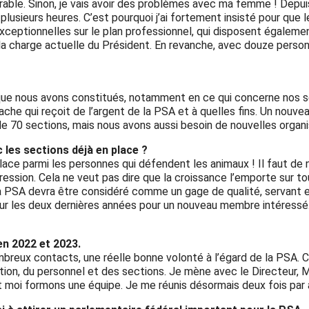
urable. Sinon, je vais avoir des problèmes avec ma femme ! Depui
 de plusieurs heures. C’est pourquoi j’ai fortement insisté pour 
exceptionnelles sur le plan professionnel, qui disposent égaleme
la charge actuelle du Président. En revanche, avec douze perso
que nous avons constitués, notamment en ce qui concerne nos se
ache qui reçoit de l’argent de la PSA et à quelles fins. Un nouve
e 70 sections, mais nous avons aussi besoin de nouvelles organi
 les sections déjà en place ?
place parmi les personnes qui défendent les animaux ! Il faut de
ression. Cela ne veut pas dire que la croissance l’emporte sur to
 la PSA devra être considéré comme un gage de qualité, servant 
 sur les deux dernières années pour un nouveau membre intéressé
n 2022 et 2023.
eux contacts, une réelle bonne volonté à l’égard de la PSA. C’
tion, du personnel et des sections. Je mène avec le Directeur, 
 moi formons une équipe. Je me réunis désormais deux fois par an