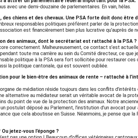
 à attirer un parlementaire fédéral important pour la PSA.
us avec une demi-douzaine de parlementaires. En vain, hélas.
des chiens et des chevaux. Une PSA forte doit donc être da
breux responsables politiques préfèrent parler de la protection d
ssociation est financièrement bien plus lucrative qu’auprès de n
on des animaux, dont le secrétariat est rattaché à la PSA ?
ore correctement. Malheureusement, ce contact s’est actuellem
endant toute ma carrière au sein du Comité directeur, ce que j
sable politique à la PSA sera fort sollicitée pour restaurer ces 
ssi la politique cantonale, qui est souvent oubliée.
ation pour le bien-être des animaux de rente – rattaché à l’i
rgane de médiation réside toujours dans les conflits d’intérêts e
 Une alternative au médiateur serait un véritable avocat de la pro
oins du point de vue de la protection des animaux. Notre ancien
 postulat déposé au Parlement, l’institution d’un avocat pour an
chance que cela aboutisse en Suisse. Néanmoins, je pense que l
 ? Ou jetez-vous l’éponge ?
’est pas une option ! Beaucoup d’offices vétérinaires cantonau