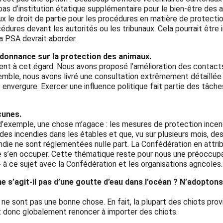
 pas d’institution étatique supplémentaire pour le bien-être des 
 le droit de partie pour les procédures en matière de protect
océdures devant les autorités ou les tribunaux. Cela pourrait êtr
la PSA devrait aborder.
rdonnance sur la protection des animaux.
nt à cet égard. Nous avons proposé l’amélioration des contacts
semble, nous avons livré une consultation extrêmement détaillée
e envergure. Exercer une influence politique fait partie des tâch
cunes.
d’exemple, une chose m’agace : les mesures de protection ince
t des incendies dans les étables et que, vu sur plusieurs mois, de
ie ne sont réglementées nulle part. La Confédération en attribue
de s’en occuper. Cette thématique reste pour nous une préoccup
à ce sujet avec la Confédération et les organisations agricoles.
 ne s’agit-il pas d’une goutte d’eau dans l’océan ? N’adopt
 ne sont pas une bonne chose. En fait, la plupart des chiots prov
t donc globalement renoncer à importer des chiots.