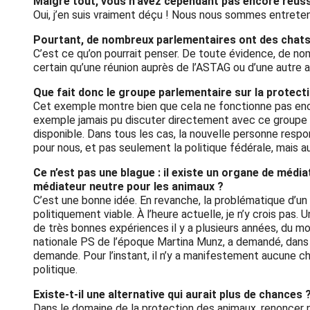
Malgré tout, vous n’avez cependant pas encore réussi
Oui, j’en suis vraiment déçu ! Nous nous sommes entreten
Pourtant, de nombreux parlementaires ont des chats, 
C’est ce qu’on pourrait penser. De toute évidence, de nom
certain qu’une réunion auprès de l’ASTAG ou d’une autre a
Que fait donc le groupe parlementaire sur la protecti
Cet exemple montre bien que cela ne fonctionne pas enc
exemple jamais pu discuter directement avec ce groupe p
disponible. Dans tous les cas, la nouvelle personne respon
pour nous, et pas seulement la politique fédérale, mais au
Ce n’est pas une blague : il existe un organe de médi
médiateur neutre pour les animaux ?
C’est une bonne idée. En revanche, la problématique d’un o
politiquement viable. À l’heure actuelle, je n’y crois pas.
de très bonnes expériences il y a plusieurs années, du m
nationale PS de l’époque Martina Munz, a demandé, dans un
demande. Pour l’instant, il n’y a manifestement aucune 
politique.
Existe-t-il une alternative qui aurait plus de chances
Dans le domaine de la protection des animaux, renoncer n