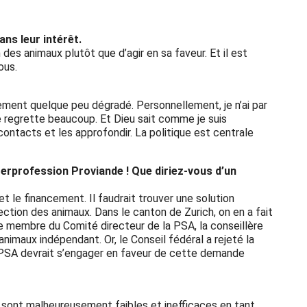
ns leur intérêt.
es animaux plutôt que d’agir en sa faveur. Et il est
ous.
ent quelque peu dégradé. Personnellement, je n’ai par
e regrette beaucoup. Et Dieu sait comme je suis
contacts et les approfondir. La politique est centrale
nterprofession Proviande ! Que diriez-vous d’un
t le financement. Il faudrait trouver une solution
tection des animaux. Dans le canton de Zurich, on en a fait
ne membre du Comité directeur de la PSA, la conseillère
imaux indépendant. Or, le Conseil fédéral a rejeté la
a PSA devrait s’engager en faveur de cette demande
x sont malheureusement faibles et inefficaces en tant