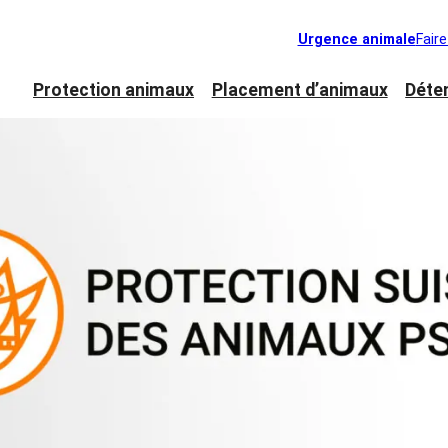
Urgence animale
Fair
Protection animaux
Placement d’animaux
Déte