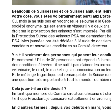
Beaucoup de Suissesses et de Suisses annulent leur
votre côté, vous êtes volontairement parti aux États
Oui, mais je ne suis pas en vacances, je séjourne à la Geo
société anonyme, qui est entré en vigueur il y a deux ans
droit sur la protection des animaux s’est imposée. Par ail
la Protection Suisse des Animaux PSA me demandent beauc
PSA. Mes journées ont été dédiées à l’étude de dossiers. 
candidats et nouvelles candidates au Comité directeur.
Y a-t-il vraiment des personnes qui posent leur candi
Et comment ! Plus de 30 personnes ont répondu à la mise 
des conditions élevées : il ne suffit pas d’aimer les an
vétérinaire, le droit, le marketing, la communication ou 
Et le mélange linguistique est remarquable : la Suisse rom
une question très importante à tout le monde : combien
Cela joue-t-il un rôle décisif ?
En tant que membre du Comité directeur, chacune et chac
tant que Président, je consacre actuellement environ un j
En d’autres termes : depuis vos débuts en mars, vous