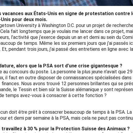
s vacances aux États-Unis en signe de protestation contre
-Unis pour deux mois.
rgetown University à Washington D.C. pour un projet de recherche. 
. Cela fait longtemps que je voulais me lancer dans ce projet, m
leurs, l’activité que j’exerce depuis un an et demi au sein du C
oup de temps. Même les six premiers jours que j’ai passés ici,
Et, pendant trois jours, j’ai passé des entretiens en ligne avec 
dature, alors que la PSA sort d’une crise gigantesque ?
au concours du poste. La personne la plus jeune n’avait que 29
imaux, il faut en outre disposer de connaissances spécialisées 
les finances. Nous avons trouvé 12 personnes brillantes qui se pr
ande, le Tessin et bien sûr la Suisse alémanique y sont représent
 de temps avez-vous à consacrer à cette fonction ?
un doit être prêt à consacrer beaucoup de temps à la PSA. La 
our et demi par semaine à la PSA, mais cela ne peut pas continue
 travaillez à 30 % pour la Protection Suisse des Animaux ?