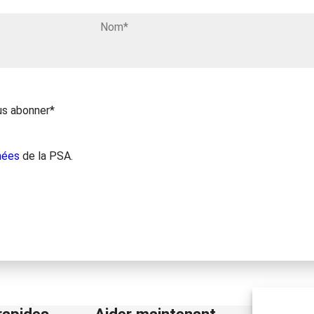
us abonner*
nées
de la PSA.