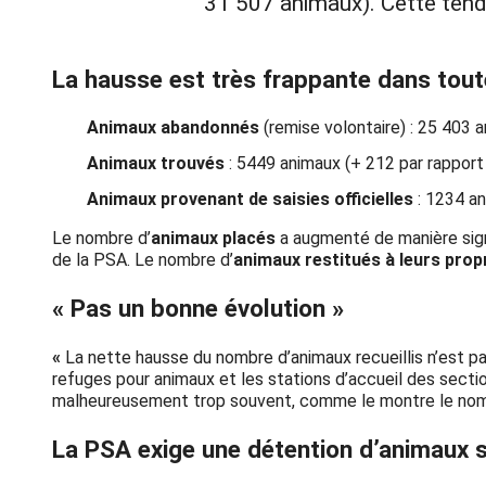
31 507 animaux). Cette tend
La hausse est très frappante dans toute
Animaux abandonnés
(remise volontaire) : 25 403 
Animaux trouvés
: 5449 animaux (+ 212 par rapport
Animaux provenant de saisies officielles
: 1234 an
Le nombre d’
animaux placés
a augmenté de manière signi
de la PSA. Le nombre d’
animaux restitués à leurs prop
« Pas un bonne évolution »
«
La nette hausse du nombre d’animaux recueillis n’est p
refuges pour animaux et les stations d’accueil des section
malheureusement trop souvent, comme le montre le nomb
La PSA exige une détention d’animaux s