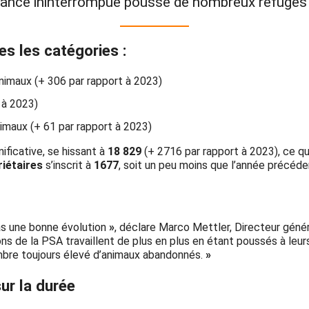
ance ininterrompue pousse de nombreux refuges p
s les catégories :
animaux (+ 306 par rapport à 2023)
 à 2023)
imaux (+ 61 par rapport à 2023)
ficative, se hissant à
18 829
(+ 2716 par rapport à 2023), ce 
riétaires
s’inscrit à
1677
, soit un peu moins que l’année précéde
as une bonne évolution
»
, déclare Marco Mettler, Directeur géné
s de la PSA travaillent de plus en plus en étant poussés à leurs 
re toujours élevé d’animaux abandonnés.
»
ur la durée