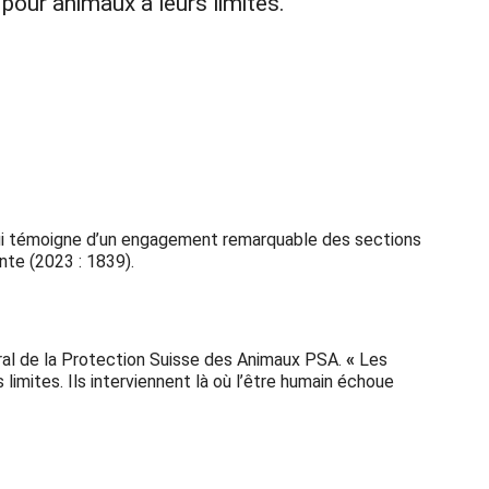
our animaux à leurs limites.
qui témoigne d’un engagement remarquable des sections
nte (2023 : 1839).
ral de la Protection Suisse des Animaux PSA.
«
Les
limites. Ils interviennent là où l’être humain échoue