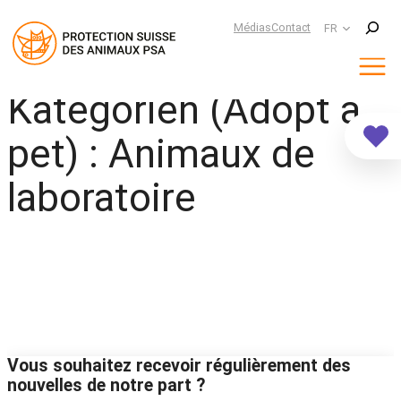
Suchen
Médias
Contact
FR
Kategorien (Adopt a
Aller
au
contenu
pet) :
Animaux de
laboratoire
Vous souhaitez recevoir régulièrement des
nouvelles de notre part ?