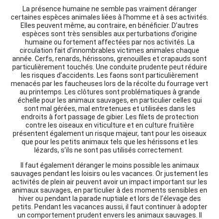
La présence humaine ne semble pas vraiment déranger
certaines espèces animales liées à l’homme et à ses activités.
Elles peuvent même, au contraire, en bénéficier. D’autres
espèces sont très sensibles aux perturbations d’origine
humaine ou fortement affectées par nos activités. La
circulation fait d’innombrables victimes animales chaque
année. Cerfs, renards, hérissons, grenouilles et crapauds sont
particulièrement touchés. Une conduite prudente peut réduire
les risques d’accidents. Les faons sont particulièrement
menacés par les faucheuses lors de la récolte du fourrage vert
au printemps. Les clôtures sont problématiques à grande
échelle pour les animaux sauvages, en particulier celles qui
sont mal gérées, mal entretenues et utilisées dans les
endroits à fort passage de gibier. Les filets de protection
contre les oiseaux en viticulture et en culture fruitière
présentent également un risque majeur, tant pour les oiseaux
que pour les petits animaux tels que les hérissons et les
lézards, s’ils ne sont pas utilisés correctement.
Il faut également déranger le moins possible les animaux
sauvages pendant les loisirs ou les vacances. Or justement les
activités de plein air peuvent avoir un impact important sur les
animaux sauvages, en particulier à des moments sensibles en
hiver ou pendant la parade nuptiale et lors de l’élevage des
petits. Pendant les vacances aussi, il faut continuer à adopter
un comportement prudent envers les animaux sauvages. Il