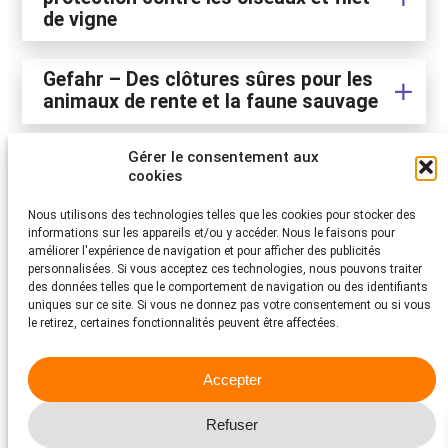
de vigne
Gefahr –
Des clôtures sûres pour les
animaux de rente et la faune sauvage
Que faire des animaux sauvages
Gérer le consentement aux
blessés ou malades?
cookies
Nous utilisons des technologies telles que les cookies pour stocker des
Chaque année, de nombreux amis des animaux remettent des
informations sur les appareils et/ou y accéder. Nous le faisons pour
milliers d’animaux jeunes, blessés ou malades aux stations
améliorer l'expérience de navigation et pour afficher des publicités
d’accueil pour animaux sauvages, afin de prendre soin d’eux.
personnalisées. Si vous acceptez ces technologies, nous pouvons traiter
Toutefois, des animaux sauvages en apparence souffrants n’ont
des données telles que le comportement de navigation ou des identifiants
pas toujours besoin de l’intervention des êtres humains. Parfois, un
uniques sur ce site. Si vous ne donnez pas votre consentement ou si vous
soi-disant «sauvetage» fait plus de mal que de bien! Vous
le retirez, certaines fonctionnalités peuvent être affectées.
trouverez ici des conseils pour évaluer objectivement les
situations fréquentes et pour agir utilement pour le bien de
l’animal.
Accepter
Refuser