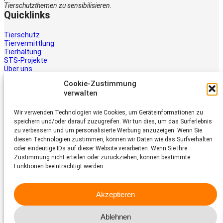
Tierschutzthemen zu sensibilisieren.
Quicklinks
Tierschutz
Tiervermittlung
Tierhaltung
STS-Projekte
Über uns
STS-Multimedia
Cookie-Zustimmung
Kontakt
verwalten
Jetzt helfen
Wir verwenden Technologien wie Cookies, um Geräteinformationen zu
Tiere brauchen Hilfe – auch Ihre.
speichern und/oder darauf zuzugreifen. Wir tun dies, um das Surferlebnis
Unterstützen Sie die Arbeit des
zu verbessern und um personalisierte Werbung anzuzeigen. Wenn Sie
Schweizer Tierschutz STS.
diesen Technologien zustimmen, können wir Daten wie das Surfverhalten
Jetzt spenden
oder eindeutige IDs auf dieser Website verarbeiten. Wenn Sie Ihre
Schweizer Tierschutz STS
Zustimmung nicht erteilen oder zurückziehen, können bestimmte
Funktionen beeinträchtigt werden.
Dornacherstrasse 101
CH-4053 Basel
Akzeptieren
Telefon 058 510 64 00
sts@tierschutz.com
Ablehnen