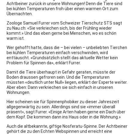
Achtbeiner zurück in unsere Wohnungen! Denn die Tiere sind
bei kühlen Temperaturen froh über einen warmen Ort zum
Übernachten.
Zoologe Samuel Furrer vom Schweizer Tierschutz STS sagt
zu Nau.ch: «Sie verkriechen sich, bis der Frühling wieder
kommt.» Und das eben gerne bei Menschen, wo es schön
warm ist.
Wer gehofft hatte, dass die – bei vielen – unbeliebten Tierchen
bei kühlen Temperaturen einfach verschwinden, wird
enttäuscht. «Grundsätzlich stellt das aktuelle Wetter kein
Problem für Spinnen da», erklärt Furrer.
Damit die Tiere überhaupt in Gefahr geraten, müsste der
Boden draussen gefroren sein. Und die Temperaturen
müssten «deutlich unter Null» liegen, erklärt der Experte weiter.
Aber eben: Dann verkriechen sie sich einfach in unseren
Wohnungen.
Hier scheinen sie für Spinnenphobiker zu dieser Jahreszeit
allgegenwärtig zu sein. Allerdings sind sie «immer überall
präsent», sagt Furrer. «Einige Arten haben gerne ein Dach über
dem Kopf. Die kommen dann ins Haus oder in die Wohnung.»
Auch die altbekannte, giftige Nosferatu-Spinne. Der Achtbeiner
gehört die zu den Echten Webspinnen und erreicht eine