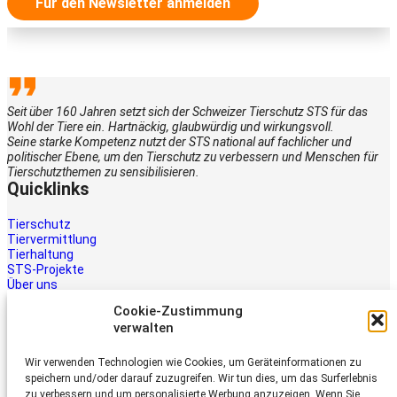
Für den Newsletter anmelden
Seit über 160 Jahren setzt sich der Schweizer Tierschutz STS für das
Wohl der Tiere ein. Hartnäckig, glaubwürdig und wirkungsvoll.
Seine starke Kompetenz nutzt der STS national auf fachlicher und
politischer Ebene, um den Tierschutz zu verbessern und Menschen für
Tierschutzthemen zu sensibilisieren.
Quicklinks
Tierschutz
Tiervermittlung
Tierhaltung
STS-Projekte
Über uns
STS-Multimedia
Cookie-Zustimmung
Kontakt
verwalten
Jetzt helfen
Wir verwenden Technologien wie Cookies, um Geräteinformationen zu
Tiere brauchen Hilfe – auch Ihre.
speichern und/oder darauf zuzugreifen. Wir tun dies, um das Surferlebnis
Unterstützen Sie die Arbeit des
zu verbessern und um personalisierte Werbung anzuzeigen. Wenn Sie
Schweizer Tierschutz STS.