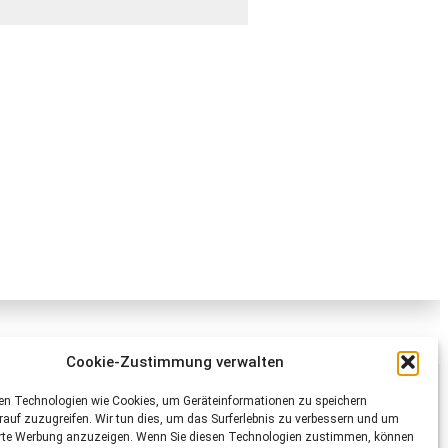
Cookie-Zustimmung verwalten
Schweizer Tierschutz STS
en Technologien wie Cookies, um Geräteinformationen zu speichern
auf zuzugreifen. Wir tun dies, um das Surferlebnis zu verbessern und um
Dornacherstrasse 101
erte Werbung anzuzeigen. Wenn Sie diesen Technologien zustimmen, können
CH-4053 Basel