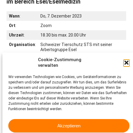
im Bereich Esel/Eselmedizin
Wann
:
Do, 7. Dezember 2023
Ort
:
Zoom
Uhrzeit
:
18.30 bis max. 20.00 Uhr
Organisation
:
Schweizer Tierschutz STS mit seiner
Arbeitsgruppe Esel
Cookie-Zustimmung
verwalten
Programm
Wir verwenden Technologien wie Cookies, um Geräteinformationen zu
18.30
Begrüssung
speichern und/oder darauf zuzugreifen. Wir tun dies, um das Surferlebnis
Uhr
Sandra Schaefler, Schweizer Tierschutz STS
zu verbessern und um personalisierte Werbung anzuzeigen. Wenn Sie
Referat als PDF
diesen Technologien zustimmen, können wir Daten wie das Surfverhalten
oder eindeutige IDs auf dieser Website verarbeiten. Wenn Sie Ihre
18.35
«Samichlaus, Schmutzli und der Esel»
Zustimmung nicht erteilen oder zurückziehen, können bestimmte
Uhr
Edith Müller, Eselmüller Stiftung
Funktionen beeinträchtigt werden.
Referat als PDF
18.50
«Ergebnisse der wissenschaftlichen Umfrage
Uhr
unter Schweizer Eselbesitzern »
Akzeptieren
Julia Schaefler, Doktorantin, ISME Pferdeklinik Bern