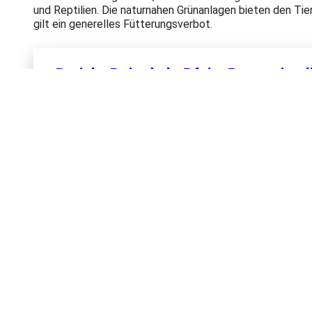
und Reptilien. Die naturnahen Grünanlagen bieten den Ti
gilt ein generelles Fütterungsverbot.
Bericht Bois de la Bâtie, Parc animal
Herunterladen
Möchten Sie regelmässig von uns lesen?
Abonnieren Sie unsere Newsletter und seien Sie immer auf dem