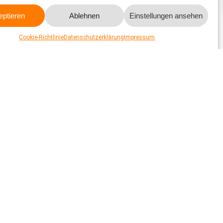
 verfügt über ein informatives Beschilderungskonzept. Es
eptieren
Ablehnen
Einstellungen ansehen
Cookie-Richtlinie
Datenschutzerklärung
Impressum