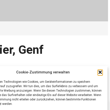
ier, Genf
Cookie-Zustimmung verwalten
Genferseeregion
en Technologien wie Cookies, um Geräteinformationen zu speichern
auf zuzugreifen. Wir tun dies, um das Surferlebnis zu verbessern und um
erte Werbung anzuzeigen. Wenn Sie diesen Technologien zustimmen, können
e das Surfverhalten oder eindeutige IDs auf dieser Website verarbeiten. Wenn
 gegründet und dient heute als Naherholungsgebiet, Pro
timmung nicht erteilen oder zurückziehen, können bestimmte Funktionen
Pfauenziege, dem Wollschwein oder der Hinterwald Kuh
gt werden.
sse Hirsch- und Steinbockgehege und einige Kleinsäuger