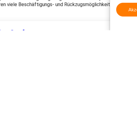
eren viele Beschäftigungs- und Rückzugsmöglichkeiten. Der Park
Akz
ier, Genf
 neusten Stand über unsere Tierschutzprojekte.