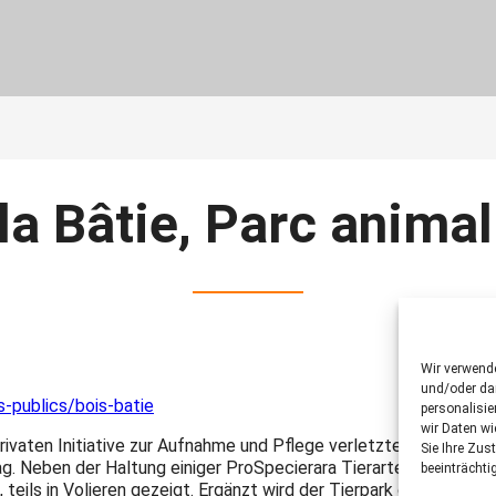
la Bâtie, Parc animal
Wir verwend
und/oder dar
s-publics/bois-batie
personalisi
wir Daten wi
ivaten Initiative zur Aufnahme und Pflege verletzter Wildtiere
Sie Ihre Zus
ag. Neben der Haltung einiger ProSpecierara Tierarten wie der 
beeinträchti
f, teils in Volieren gezeigt. Ergänzt wird der Tierpark durch gro