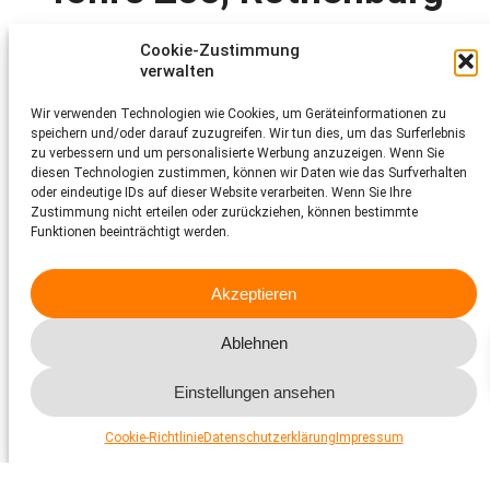
Cookie-Zustimmung
Bericht von
2020
Zentralschweiz
verwalten
www.toniszoo.ch
Wir verwenden Technologien wie Cookies, um Geräteinformationen zu
speichern und/oder darauf zuzugreifen. Wir tun dies, um das Surferlebnis
Im Toni’s Zoo lebt eine grosse Anzahl verschiedenster exotischer
zu verbessern und um personalisierte Werbung anzuzeigen. Wenn Sie
Tierarten. Teilweise handelt es sich um beschlagnahmte Tiere, die
diesen Technologien zustimmen, können wir Daten wie das Surfverhalten
hier eine Bleibe gefunden haben. Der Zoo wirkt sehr gepflegt. Der
oder eindeutige IDs auf dieser Website verarbeiten. Wenn Sie Ihre
allzu «aufgeräumte» – und in früheren Zooberichten kritisierte –
Zustimmung nicht erteilen oder zurückziehen, können bestimmte
Eindruck vieler Tiergehege (mangelnde Beschäftigungs- und
Rückzugsmöglichkeiten) hat sich unterdessen stark verbessert,
Funktionen beeinträchtigt werden.
die meisten Gehege sind jetzt interessant und
verhaltensbereichernd strukturiert. Bemerkenswert ist auch die
bauliche Tätigkeit, die dieser Kleinzoo an den Tag legt. So werden
Akzeptieren
regelmässig neue Anlagen gebaut und ältere saniert. Als Beispiele
seien hier die Anlagen für die Trampeltiere, die Berberaffen, die
Ablehnen
Fennek oder die Brillenpinguine erwähnt. Eine sehr erfreuliche
Entwicklung! Das Beschriftungskonzept erfolgt mit klassischen
Zootäfeli. Der Zoo bietet auch Führungen, Tierbegegnungen und
Einstellungen ansehen
Kindergeburtstage an.
Cookie-Richtlinie
Datenschutzerklärung
Impressum
Toni’s Zoo, Rothenburg