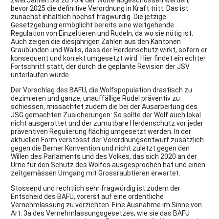
bevor 2025 die definitive Verordnung in Kraft tritt. Das ist
zunächst inhaltlich höchst fragwürdig. Die jetzige
Gesetzgebung ermöglicht bereits eine weitgehende
Regulation von Einzeltieren und Rudeln, da wo sie nötig ist.
Auch zeigen die diesjährigen Zahlen aus den Kantonen
Graubünden und Wallis, dass der Herdenschutz wirkt, sofern er
konsequent und korrekt umgesetzt wird. Hier findet ein echter
Fortschritt statt, der durch die geplante Revision der JSV
unterlaufen würde.
Der Vorschlag des BAFU, die Wolfspopulation drastisch zu
dezimieren und ganze, unauffällige Rudel präventiv zu
schiessen, missachtet zudem die bei der Ausarbeitung des
JSG gemachten Zusicherungen: So sollte der Wolf auch lokal
nicht ausgerottet und der zumutbare Herdenschutz vor jeder
präventiven Regulierung flächig umgesetzt werden. In der
aktuellen Form verstösst der Verordnungsentwurf zusätzlich
gegen die Berner Konvention und nicht zuletzt gegen den
Willen des Parlaments und des Volkes, das sich 2020 an der
Urne für den Schutz des Wolfes ausgesprochen hat und einen
zeitgemässen Umgang mit Grossraubtieren erwartet.
Stossend und rechtlich sehr fragwürdig ist zudem der
Entscheid des BAFU, vorerst auf eine ordentliche
Vernehmlassung zu verzichten. Eine Ausnahme im Sinne von
Art. 3a des Vernehmlassungsgesetzes, wie sie das BAFU