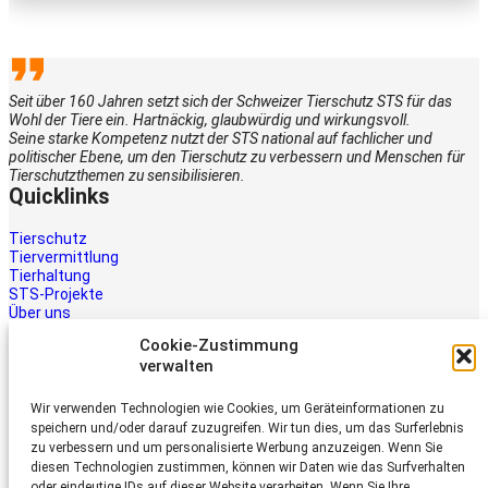
Seit über 160 Jahren setzt sich der Schweizer Tierschutz STS für das
Wohl der Tiere ein. Hartnäckig, glaubwürdig und wirkungsvoll.
Seine starke Kompetenz nutzt der STS national auf fachlicher und
politischer Ebene, um den Tierschutz zu verbessern und Menschen für
Tierschutzthemen zu sensibilisieren.
Quicklinks
Tierschutz
Tiervermittlung
Tierhaltung
STS-Projekte
Über uns
STS-Multimedia
Cookie-Zustimmung
Kontakt
verwalten
Jetzt helfen
Wir verwenden Technologien wie Cookies, um Geräteinformationen zu
Tiere brauchen Hilfe – auch Ihre.
speichern und/oder darauf zuzugreifen. Wir tun dies, um das Surferlebnis
Unterstützen Sie die Arbeit des
zu verbessern und um personalisierte Werbung anzuzeigen. Wenn Sie
Schweizer Tierschutz STS.
diesen Technologien zustimmen, können wir Daten wie das Surfverhalten
Jetzt spenden
oder eindeutige IDs auf dieser Website verarbeiten. Wenn Sie Ihre