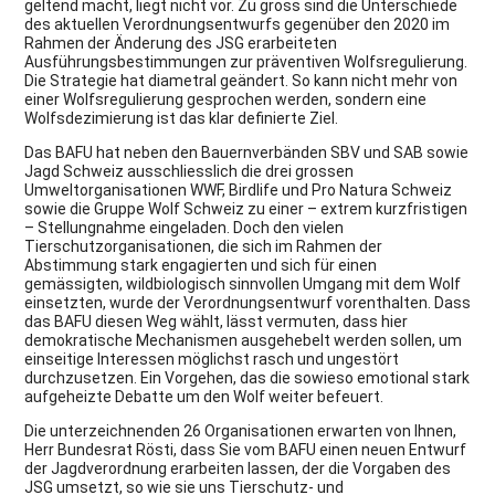
geltend macht, liegt nicht vor. Zu gross sind die Unterschiede
des aktuellen Verordnungsentwurfs gegenüber den 2020 im
Rahmen der Änderung des JSG erarbeiteten
Ausführungsbestimmungen zur präventiven Wolfsregulierung.
Die Strategie hat diametral geändert. So kann nicht mehr von
einer Wolfsregulierung gesprochen werden, sondern eine
Wolfsdezimierung ist das klar definierte Ziel.
Das BAFU hat neben den Bauernverbänden SBV und SAB sowie
Jagd Schweiz ausschliesslich die drei grossen
Umweltorganisationen WWF, Birdlife und Pro Natura Schweiz
sowie die Gruppe Wolf Schweiz zu einer – extrem kurzfristigen
– Stellungnahme eingeladen. Doch den vielen
Tierschutzorganisationen, die sich im Rahmen der
Abstimmung stark engagierten und sich für einen
gemässigten, wildbiologisch sinnvollen Umgang mit dem Wolf
einsetzten, wurde der Verordnungsentwurf vorenthalten. Dass
das BAFU diesen Weg wählt, lässt vermuten, dass hier
demokratische Mechanismen ausgehebelt werden sollen, um
einseitige Interessen möglichst rasch und ungestört
durchzusetzen. Ein Vorgehen, das die sowieso emotional stark
aufgeheizte Debatte um den Wolf weiter befeuert.
Die unterzeichnenden 26 Organisationen erwarten von Ihnen,
Herr Bundesrat Rösti, dass Sie vom BAFU einen neuen Entwurf
der Jagdverordnung erarbeiten lassen, der die Vorgaben des
JSG umsetzt, so wie sie uns Tierschutz- und