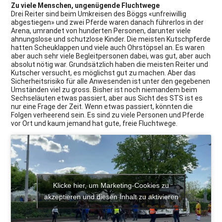
Zu viele Menschen, ungenügende Fluchtwege
Drei Reiter sind beim Umkreisen des Böggs «unfreiwillig
abgestiegen» und zwei Pferde waren danach führerlos in der
Arena, umrandet von hunderten Personen, darunter viele
ahnungslose und schutzlose Kinder. Die meisten Kutschpferde
hatten Scheuklappen und viele auch Ohrstöpsel an. Es waren
aber auch sehr viele Begleitpersonen dabei, was gut, aber auch
absolut nötig war. Grundsätzlich haben die meisten Reiter und
Kutscher versucht, es möglichst gut zu machen. Aber das
Sicherheitsrisiko für alle Anwesenden ist unter den gegebenen
Umständen viel zu gross. Bisher ist noch niemandem beim
Sechseläuten etwas passiert, aber aus Sicht des STS ist es
nur eine Frage der Zeit. Wenn etwas passiert, könnten die
Folgen verheerend sein. Es sind zu viele Personen und Pferde
vor Ort und kaum jemand hat gute, freie Fluchtwege.
Klicke hier, um Marketing-Cookies zu
akzeptieren und diesen Inhalt zu aktivieren