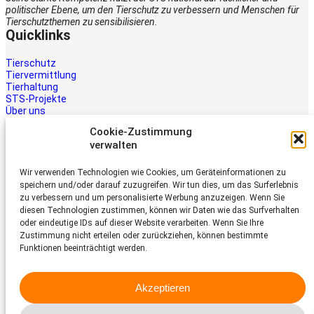
politischer Ebene, um den Tierschutz zu verbessern und Menschen für
Tierschutzthemen zu sensibilisieren.
Quicklinks
Tierschutz
Tiervermittlung
Tierhaltung
STS-Projekte
Über uns
STS-Multimedia
Cookie-Zustimmung
Kontakt
verwalten
Jetzt helfen
Wir verwenden Technologien wie Cookies, um Geräteinformationen zu
Tiere brauchen Hilfe – auch Ihre.
speichern und/oder darauf zuzugreifen. Wir tun dies, um das Surferlebnis
Unterstützen Sie die Arbeit des
zu verbessern und um personalisierte Werbung anzuzeigen. Wenn Sie
Schweizer Tierschutz STS.
diesen Technologien zustimmen, können wir Daten wie das Surfverhalten
Jetzt spenden
oder eindeutige IDs auf dieser Website verarbeiten. Wenn Sie Ihre
Schweizer Tierschutz STS
Zustimmung nicht erteilen oder zurückziehen, können bestimmte
Funktionen beeinträchtigt werden.
Dornacherstrasse 101
CH-4053 Basel
Akzeptieren
Telefon 058 510 64 00
sts@tierschutz.com