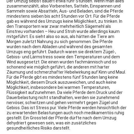
Der Umzug selbst dauert etwa fünf Stunden. Wenn man alles
zusammenzählt, also Vorbereiten, Satteln, Einspannen und
Sammeln sowie Absatteln, Aus- und Beladen, sind die Pferde
mindestens sieben bis acht Stunden vor Ort. Für die Pferde
gab es während des Umzugs keine Möglichkeit, zu trinken. In
den Transportern war zwar mehrheitlich Sägemehl als
Einstreu vorhanden – Heu und Stroh wurde allerdings kaum
mitgeführt. Es sieht also so aus, als hätten die Tiere am
Morgen zuletzt Nahrung zu sich genommen. Die Pferde
wurden nach dem Abladen und während des gesamten
Umzugs eng geführt. Dadurch waren sie direktem Zügel-,
Gebiss- und Lärmstress sowie den Temperaturen und dem
Wind ausgesetzt. Die einen wurden fachmännisch und so
schonend wie möglich geführt, die anderen mit harter
Zäumung und schmerzhafter Hebelwirkung auf Kinn und Maul.
Für die Pferde gibt es mindestens fünf Stunden lang keine
Möglichkeit, diesem Druck auszuweichen, und auch keine
Möglichkeit, insbesondere bei warmen Temperaturen,
Flüssigkeit aufzunehmen. Da viele Pferde dem Druck und der
Dauerbelastung nicht standhalten, werden sie zunehmend
nervöser, schwitzen und gehen vermehrt gegen Zügel und
Gebiss. Das ist Stress pur. Viele Pferde werden hinsichtlich der
zu erwartenden Belastungen auch noch medikamentös ruhig
gestellt. Ein Grossteil der Pferde dürfte nach dem Umzug
dehydriert gewesen sein, was ein zusätzliches
gesundheitliches Risiko darstellt.