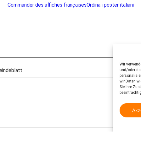
Commander des affiches françaises
Ordina i poster italiani
Wir verwend
eindeblatt
und/oder dar
personalisi
wir Daten wi
Sie Ihre Zus
beeinträchti
Akz
eindeblatt