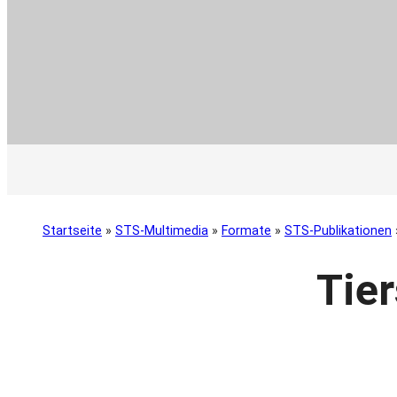
Startseite
»
STS-Multimedia
»
Formate
»
STS-Publikationen
Tier