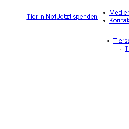
Medie
Tier in Not
Jetzt spenden
Kontak
Tiers
T