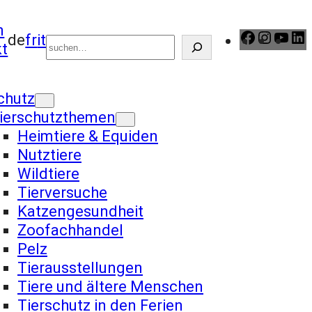
Suchen
n
https:/
Insta
Yo
de
fr
it
t
locale=
chutz
ierschutzthemen
Heimtiere & Equiden
Nutztiere
Wildtiere
Tierversuche
Katzengesundheit
Zoofachhandel
Pelz
Tierausstellungen
Tiere und ältere Menschen
Tierschutz in den Ferien