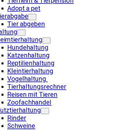
Tierheim & Tierpension
Adopt a pet
ierabgabe
Tier abgeben
altung
eimtierhaltung
Hundehaltung
Katzenhaltung
Reptilienhaltung
Kleintierhaltung
Vogelhaltung
Tierhaltungsrechner
Reisen mit Tieren
Zoofachhandel
utztierhaltung
Rinder
Schweine