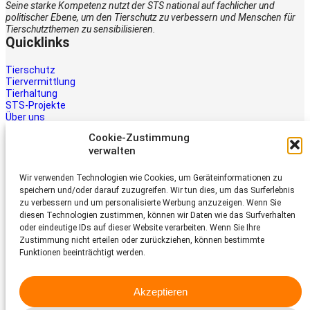
Seine starke Kompetenz nutzt der STS national auf fachlicher und
politischer Ebene, um den Tierschutz zu verbessern und Menschen für
Tierschutzthemen zu sensibilisieren.
Quicklinks
Tierschutz
Tiervermittlung
Tierhaltung
STS-Projekte
Über uns
STS-Multimedia
Cookie-Zustimmung
Kontakt
verwalten
Jetzt helfen
Wir verwenden Technologien wie Cookies, um Geräteinformationen zu
Tiere brauchen Hilfe – auch Ihre.
speichern und/oder darauf zuzugreifen. Wir tun dies, um das Surferlebnis
Unterstützen Sie die Arbeit des
zu verbessern und um personalisierte Werbung anzuzeigen. Wenn Sie
Schweizer Tierschutz STS.
diesen Technologien zustimmen, können wir Daten wie das Surfverhalten
Jetzt spenden
oder eindeutige IDs auf dieser Website verarbeiten. Wenn Sie Ihre
Schweizer Tierschutz STS
Zustimmung nicht erteilen oder zurückziehen, können bestimmte
Funktionen beeinträchtigt werden.
Dornacherstrasse 101
CH-4053 Basel
Akzeptieren
Telefon 058 510 64 00