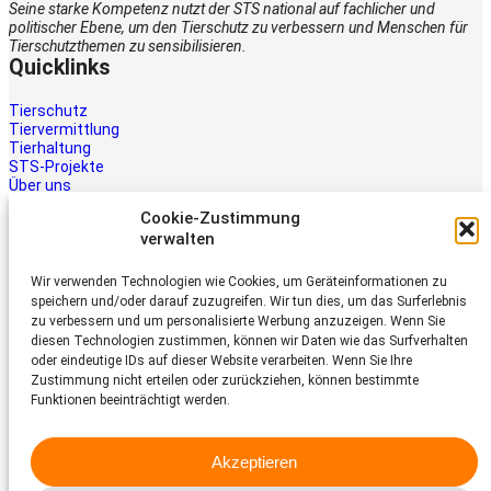
Seine starke Kompetenz nutzt der STS national auf fachlicher und
politischer Ebene, um den Tierschutz zu verbessern und Menschen für
Tierschutzthemen zu sensibilisieren.
Quicklinks
Tierschutz
Tiervermittlung
Tierhaltung
STS-Projekte
Über uns
STS-Multimedia
Cookie-Zustimmung
Kontakt
verwalten
Jetzt helfen
Wir verwenden Technologien wie Cookies, um Geräteinformationen zu
Tiere brauchen Hilfe – auch Ihre.
speichern und/oder darauf zuzugreifen. Wir tun dies, um das Surferlebnis
Unterstützen Sie die Arbeit des
zu verbessern und um personalisierte Werbung anzuzeigen. Wenn Sie
Schweizer Tierschutz STS.
diesen Technologien zustimmen, können wir Daten wie das Surfverhalten
Jetzt spenden
oder eindeutige IDs auf dieser Website verarbeiten. Wenn Sie Ihre
Schweizer Tierschutz STS
Zustimmung nicht erteilen oder zurückziehen, können bestimmte
Funktionen beeinträchtigt werden.
Dornacherstrasse 101
CH-4053 Basel
Akzeptieren
Telefon 058 510 64 00