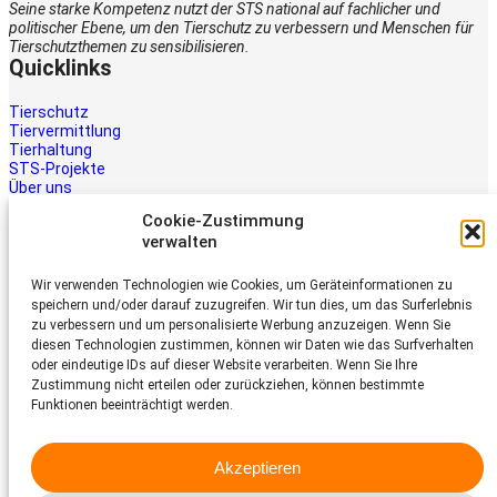
Seine starke Kompetenz nutzt der STS national auf fachlicher und
politischer Ebene, um den Tierschutz zu verbessern und Menschen für
Tierschutzthemen zu sensibilisieren.
Quicklinks
Tierschutz
Tiervermittlung
Tierhaltung
STS-Projekte
Über uns
STS-Multimedia
Cookie-Zustimmung
Kontakt
verwalten
Jetzt helfen
Wir verwenden Technologien wie Cookies, um Geräteinformationen zu
Tiere brauchen Hilfe – auch Ihre.
speichern und/oder darauf zuzugreifen. Wir tun dies, um das Surferlebnis
Unterstützen Sie die Arbeit des
zu verbessern und um personalisierte Werbung anzuzeigen. Wenn Sie
Schweizer Tierschutz STS.
diesen Technologien zustimmen, können wir Daten wie das Surfverhalten
Jetzt spenden
oder eindeutige IDs auf dieser Website verarbeiten. Wenn Sie Ihre
Schweizer Tierschutz STS
Zustimmung nicht erteilen oder zurückziehen, können bestimmte
Funktionen beeinträchtigt werden.
Dornacherstrasse 101
CH-4053 Basel
Akzeptieren
Telefon 058 510 64 00