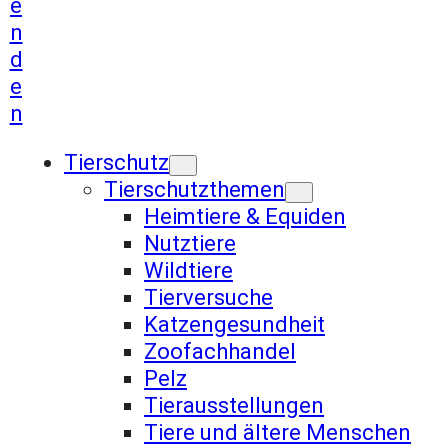
e
n
d
e
n
Tierschutz
Tierschutzthemen
Heimtiere & Equiden
Nutztiere
Wildtiere
Tierversuche
Katzengesundheit
Zoofachhandel
Pelz
Tierausstellungen
Tiere und ältere Menschen