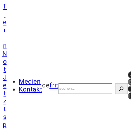
T
i
e
r
i
n
N
o
t
http
J
Suchen
I
Medien
e
de
fr
it
Kontakt
t
L
z
t
s
p