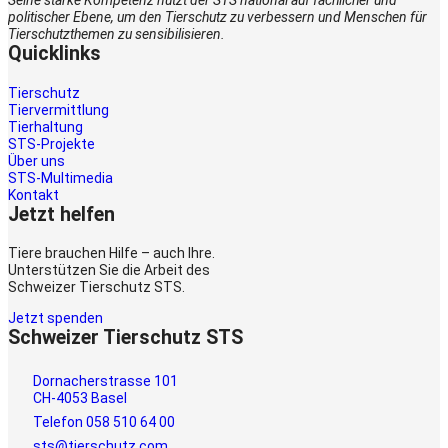
Seine starke Kompetenz nutzt der STS national auf fachlicher und
politischer Ebene, um den Tierschutz zu verbessern und Menschen für
Tierschutzthemen zu sensibilisieren.
Quicklinks
Tierschutz
Tiervermittlung
Tierhaltung
STS-Projekte
Über uns
STS-Multimedia
Kontakt
Jetzt helfen
Tiere brauchen Hilfe – auch Ihre.
Unterstützen Sie die Arbeit des
Schweizer Tierschutz STS.
Jetzt spenden
Schweizer Tierschutz STS
Dornacherstrasse 101
CH-4053 Basel
Telefon 058 510 64 00
sts@tierschutz.com