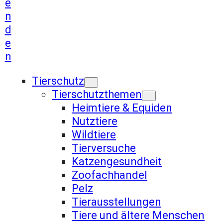
e
n
d
e
n
Tierschutz
Tierschutzthemen
Heimtiere & Equiden
Nutztiere
Wildtiere
Tierversuche
Katzengesundheit
Zoofachhandel
Pelz
Tierausstellungen
Tiere und ältere Menschen