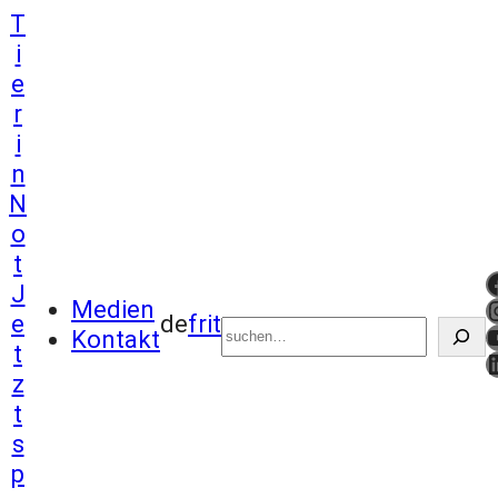
T
i
e
r
i
n
N
o
t
http
J
Suchen
I
Medien
e
de
fr
it
Kontakt
t
L
z
t
s
p