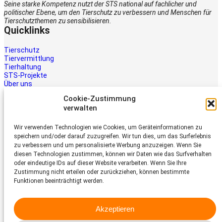
Seine starke Kompetenz nutzt der STS national auf fachlicher und
politischer Ebene, um den Tierschutz zu verbessern und Menschen für
Tierschutzthemen zu sensibilisieren.
Quicklinks
Tierschutz
Tiervermittlung
Tierhaltung
STS-Projekte
Über uns
STS-Multimedia
Cookie-Zustimmung
Kontakt
verwalten
Jetzt helfen
Wir verwenden Technologien wie Cookies, um Geräteinformationen zu
Tiere brauchen Hilfe – auch Ihre.
speichern und/oder darauf zuzugreifen. Wir tun dies, um das Surferlebnis
Unterstützen Sie die Arbeit des
zu verbessern und um personalisierte Werbung anzuzeigen. Wenn Sie
Schweizer Tierschutz STS.
diesen Technologien zustimmen, können wir Daten wie das Surfverhalten
Jetzt spenden
oder eindeutige IDs auf dieser Website verarbeiten. Wenn Sie Ihre
Schweizer Tierschutz STS
Zustimmung nicht erteilen oder zurückziehen, können bestimmte
Funktionen beeinträchtigt werden.
Dornacherstrasse 101
CH-4053 Basel
Akzeptieren
Telefon 058 510 64 00