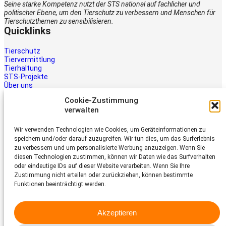
Seine starke Kompetenz nutzt der STS national auf fachlicher und
politischer Ebene, um den Tierschutz zu verbessern und Menschen für
Tierschutzthemen zu sensibilisieren.
Quicklinks
Tierschutz
Tiervermittlung
Tierhaltung
STS-Projekte
Über uns
STS-Multimedia
Cookie-Zustimmung
Kontakt
verwalten
Jetzt helfen
Wir verwenden Technologien wie Cookies, um Geräteinformationen zu
Tiere brauchen Hilfe – auch Ihre.
speichern und/oder darauf zuzugreifen. Wir tun dies, um das Surferlebnis
Unterstützen Sie die Arbeit des
zu verbessern und um personalisierte Werbung anzuzeigen. Wenn Sie
Schweizer Tierschutz STS.
diesen Technologien zustimmen, können wir Daten wie das Surfverhalten
Jetzt spenden
oder eindeutige IDs auf dieser Website verarbeiten. Wenn Sie Ihre
Schweizer Tierschutz STS
Zustimmung nicht erteilen oder zurückziehen, können bestimmte
Funktionen beeinträchtigt werden.
Dornacherstrasse 101
CH-4053 Basel
Akzeptieren
Telefon 058 510 64 00