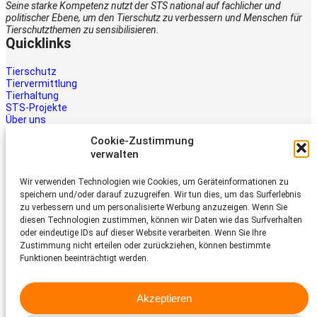
Seine starke Kompetenz nutzt der STS national auf fachlicher und
politischer Ebene, um den Tierschutz zu verbessern und Menschen für
Tierschutzthemen zu sensibilisieren.
Quicklinks
Tierschutz
Tiervermittlung
Tierhaltung
STS-Projekte
Über uns
STS-Multimedia
Cookie-Zustimmung
Kontakt
verwalten
Jetzt helfen
Wir verwenden Technologien wie Cookies, um Geräteinformationen zu
Tiere brauchen Hilfe – auch Ihre.
speichern und/oder darauf zuzugreifen. Wir tun dies, um das Surferlebnis
Unterstützen Sie die Arbeit des
zu verbessern und um personalisierte Werbung anzuzeigen. Wenn Sie
Schweizer Tierschutz STS.
diesen Technologien zustimmen, können wir Daten wie das Surfverhalten
Jetzt spenden
oder eindeutige IDs auf dieser Website verarbeiten. Wenn Sie Ihre
Schweizer Tierschutz STS
Zustimmung nicht erteilen oder zurückziehen, können bestimmte
Funktionen beeinträchtigt werden.
Dornacherstrasse 101
CH-4053 Basel
Akzeptieren
Telefon 058 510 64 00