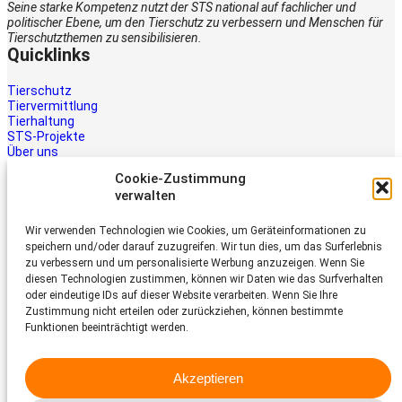
Seine starke Kompetenz nutzt der STS national auf fachlicher und
politischer Ebene, um den Tierschutz zu verbessern und Menschen für
Tierschutzthemen zu sensibilisieren.
Quicklinks
Tierschutz
Tiervermittlung
Tierhaltung
STS-Projekte
Über uns
STS-Multimedia
Cookie-Zustimmung
Kontakt
verwalten
Jetzt helfen
Wir verwenden Technologien wie Cookies, um Geräteinformationen zu
Tiere brauchen Hilfe – auch Ihre.
speichern und/oder darauf zuzugreifen. Wir tun dies, um das Surferlebnis
Unterstützen Sie die Arbeit des
zu verbessern und um personalisierte Werbung anzuzeigen. Wenn Sie
Schweizer Tierschutz STS.
diesen Technologien zustimmen, können wir Daten wie das Surfverhalten
Jetzt spenden
oder eindeutige IDs auf dieser Website verarbeiten. Wenn Sie Ihre
Schweizer Tierschutz STS
Zustimmung nicht erteilen oder zurückziehen, können bestimmte
Funktionen beeinträchtigt werden.
Dornacherstrasse 101
CH-4053 Basel
Akzeptieren
Telefon 058 510 64 00