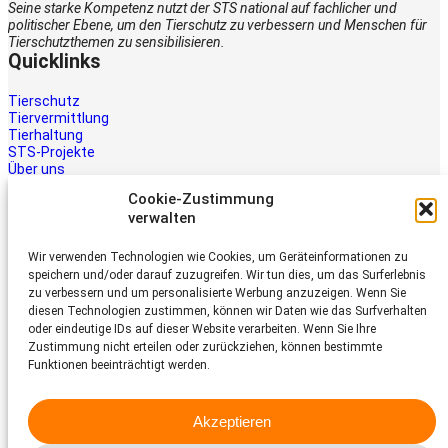
Seine starke Kompetenz nutzt der STS national auf fachlicher und
politischer Ebene, um den Tierschutz zu verbessern und Menschen für
Tierschutzthemen zu sensibilisieren.
Quicklinks
Tierschutz
Tiervermittlung
Tierhaltung
STS-Projekte
Über uns
STS-Multimedia
Cookie-Zustimmung
Kontakt
verwalten
Jetzt helfen
Wir verwenden Technologien wie Cookies, um Geräteinformationen zu
Tiere brauchen Hilfe – auch Ihre.
speichern und/oder darauf zuzugreifen. Wir tun dies, um das Surferlebnis
Unterstützen Sie die Arbeit des
zu verbessern und um personalisierte Werbung anzuzeigen. Wenn Sie
Schweizer Tierschutz STS.
diesen Technologien zustimmen, können wir Daten wie das Surfverhalten
Jetzt spenden
oder eindeutige IDs auf dieser Website verarbeiten. Wenn Sie Ihre
Schweizer Tierschutz STS
Zustimmung nicht erteilen oder zurückziehen, können bestimmte
Funktionen beeinträchtigt werden.
Dornacherstrasse 101
CH-4053 Basel
Akzeptieren
Telefon 058 510 64 00