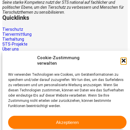
Seine starke Kompetenz nutzt der STS national auf fachlicher und
politischer Ebene, um den Tierschutz zu verbessern und Menschen für
Tierschutzthemen zu sensibilisieren.
Quicklinks
Tierschutz
Tiervermittlung
Tierhaltung
STS-Projekte
Über uns
STS-Multimedia
Cookie-Zustimmung
Kontakt
verwalten
Jetzt helfen
Wir verwenden Technologien wie Cookies, um Geräteinformationen zu
Tiere brauchen Hilfe – auch Ihre.
speichern und/oder darauf zuzugreifen. Wir tun dies, um das Surferlebnis
Unterstützen Sie die Arbeit des
zu verbessern und um personalisierte Werbung anzuzeigen. Wenn Sie
Schweizer Tierschutz STS.
diesen Technologien zustimmen, können wir Daten wie das Surfverhalten
Jetzt spenden
oder eindeutige IDs auf dieser Website verarbeiten. Wenn Sie Ihre
Schweizer Tierschutz STS
Zustimmung nicht erteilen oder zurückziehen, können bestimmte
Funktionen beeinträchtigt werden.
Dornacherstrasse 101
CH-4053 Basel
Akzeptieren
Telefon 058 510 64 00